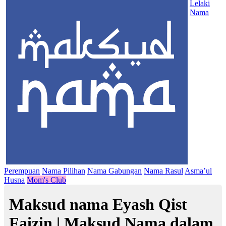
Lelaki
Nama
Perempuan
Nama Pilihan
Nama Gabungan
Nama Rasul
Asma’ul
Husna
Mom's Club
Maksud nama Eyash Qist
Faizin | Maksud Nama dalam