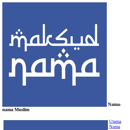
Nama-
nama Muslim
≡
Utama
Nama