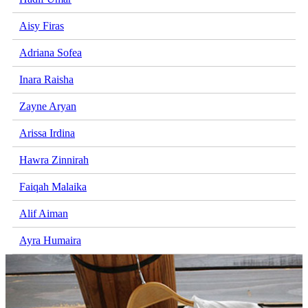
Aisy Firas
Adriana Sofea
Inara Raisha
Zayne Aryan
Arissa Irdina
Hawra Zinnirah
Faiqah Malaika
Alif Aiman
Ayra Humaira