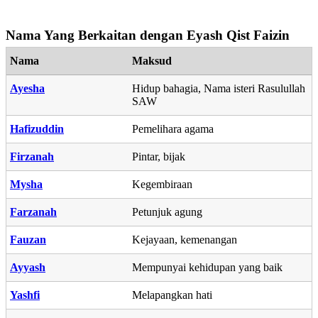
Nama Yang Berkaitan dengan Eyash Qist Faizin
Nama
Maksud
Ayesha
Hidup bahagia, Nama isteri Rasulullah
SAW
Hafizuddin
Pemelihara agama
Firzanah
Pintar, bijak
Mysha
Kegembiraan
Farzanah
Petunjuk agung
Fauzan
Kejayaan, kemenangan
Ayyash
Mempunyai kehidupan yang baik
Yashfi
Melapangkan hati