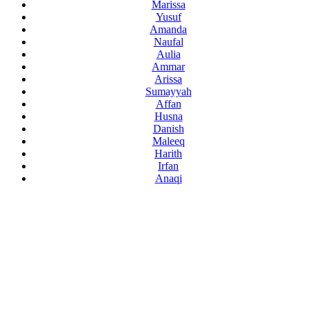
Marissa
Yusuf
Amanda
Naufal
Aulia
Ammar
Arissa
Sumayyah
Affan
Husna
Danish
Maleeq
Harith
Irfan
Anaqi