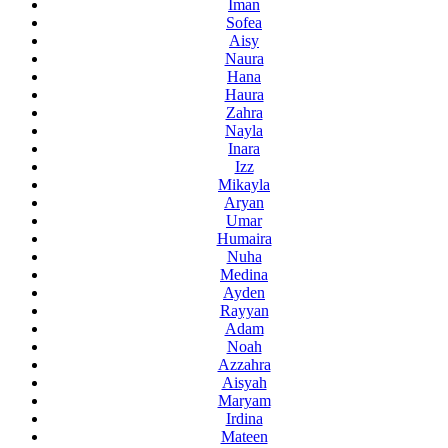
Iman
Sofea
Aisy
Naura
Hana
Haura
Zahra
Nayla
Inara
Izz
Mikayla
Aryan
Umar
Humaira
Nuha
Medina
Ayden
Rayyan
Adam
Noah
Azzahra
Aisyah
Maryam
Irdina
Mateen