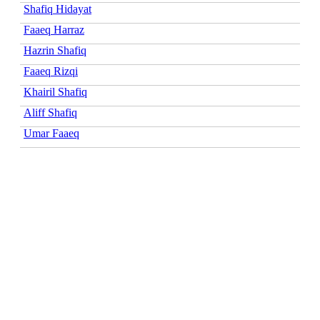
Shafiq Hidayat
Faaeq Harraz
Hazrin Shafiq
Faaeq Rizqi
Khairil Shafiq
Aliff Shafiq
Umar Faaeq