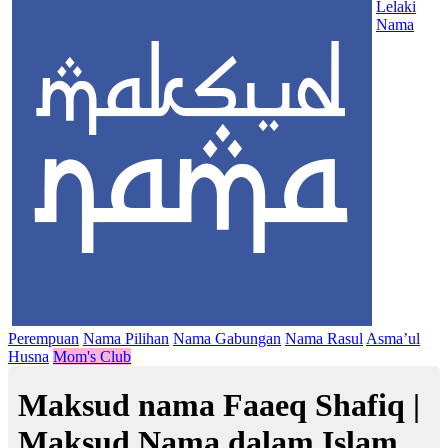
Lelaki
Nama
Perempuan
Nama Pilihan
Nama Gabungan
Nama Rasul
Asma’ul
Husna
Mom's Club
Maksud nama Faaeq Shafiq |
Maksud Nama dalam Islam