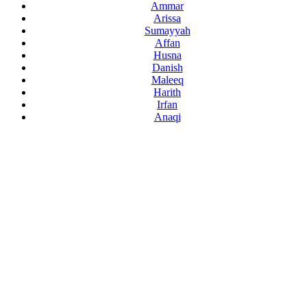
Ammar
Arissa
Sumayyah
Affan
Husna
Danish
Maleeq
Harith
Irfan
Anaqi