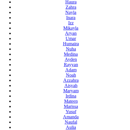
Haura
Zahra
Nayla
Inara
Izz
Mikayla
Aryan
Umar
Humaira
Nuha
Medina
Ayden
Rayyan
Adam
Noah
Azzahra
Aisyah
Maryam
Irdina
Mateen
Marissa
Yusuf
Amanda
Naufal
Aulia