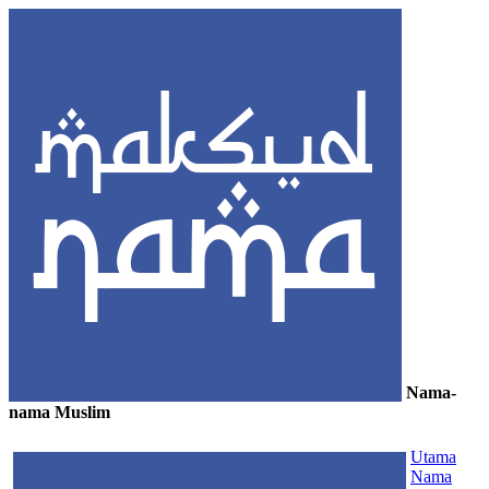
Nama-
nama Muslim
≡
Utama
Nama