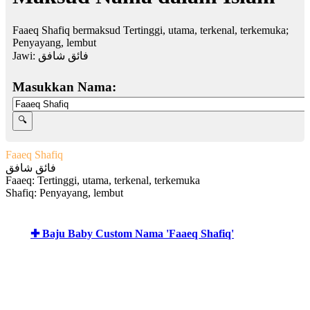
Faaeq Shafiq bermaksud Tertinggi, utama, terkenal, terkemuka;
Penyayang, lembut
Jawi:
فائق شافق
Masukkan Nama:
Faaeq Shafiq
فائق شافق
Faaeq: Tertinggi, utama, terkenal, terkemuka
Shafiq: Penyayang, lembut
✚ Baju Baby Custom Nama 'Faaeq Shafiq'