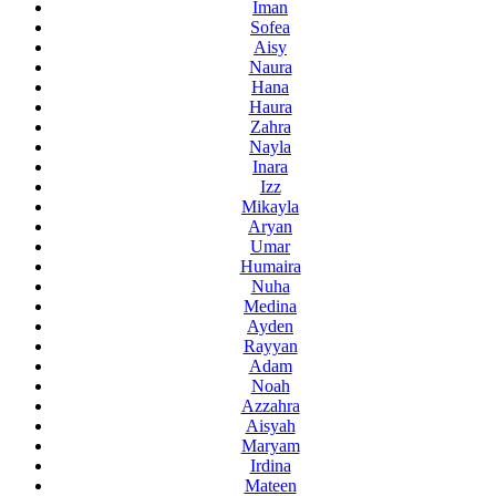
Iman
Sofea
Aisy
Naura
Hana
Haura
Zahra
Nayla
Inara
Izz
Mikayla
Aryan
Umar
Humaira
Nuha
Medina
Ayden
Rayyan
Adam
Noah
Azzahra
Aisyah
Maryam
Irdina
Mateen