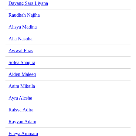
Dayang Sara Liyana
Raudhah Najiha
Alisya Madina
Alia Nasuha
Awwal Firas
Sofea Shaqira
Aiden Maleeq
Aaira Mikaila
Ayra Alesha
Raisya Adira
Rayyan Adam
Fileya Ammara