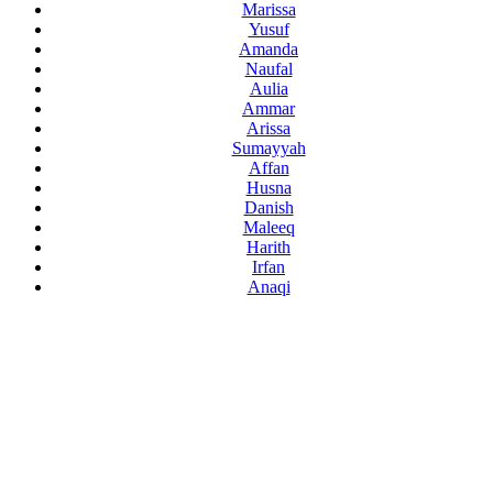
Marissa
Yusuf
Amanda
Naufal
Aulia
Ammar
Arissa
Sumayyah
Affan
Husna
Danish
Maleeq
Harith
Irfan
Anaqi