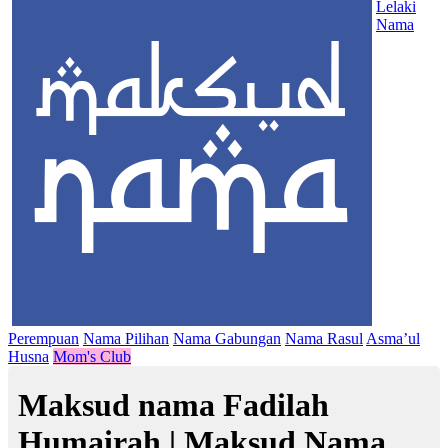
Lelaki
Nama
Perempuan
Nama Pilihan
Nama Gabungan
Nama Rasul
Asma’ul
Husna
Mom's Club
Maksud nama Fadilah
Humairah | Maksud Nama