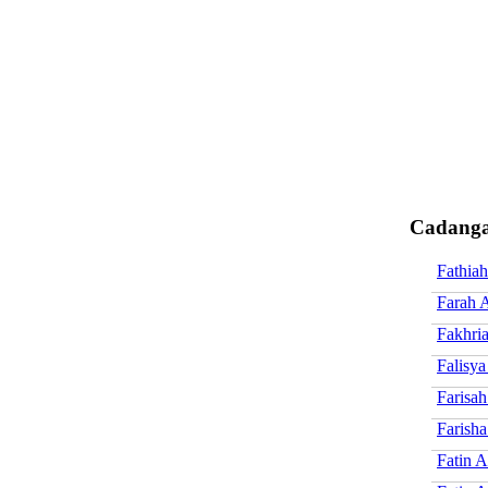
Cadanga
Fathia
Farah 
Fakhri
Falisya
Farisa
Farisha
Fatin A