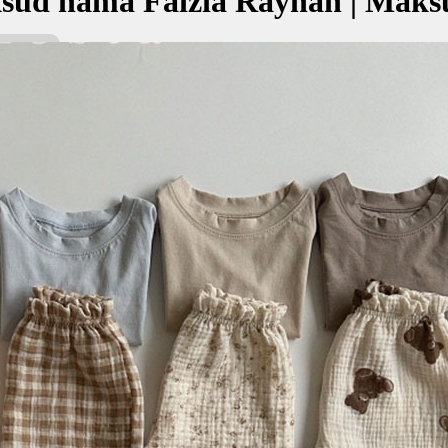
sud nama Faizia Rayhan | Maks
ayhan bermaksud Berjaya; Bunga syurga, tumbuhan yang harum
فائزيا ري
kan Nama:
han
ف
jaya
nga syurga, tumbuhan yang harum
✚ Baju Baby Custom Nama 'Fai