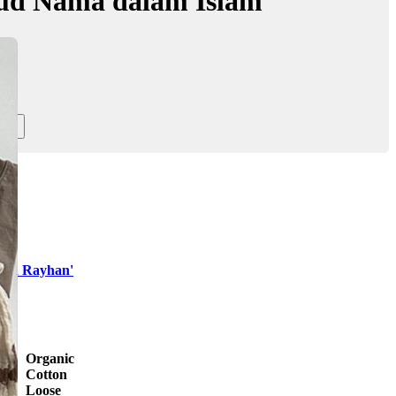
ud Nama dalam Islam
zia Rayhan'
Organic
Cotton
Loose