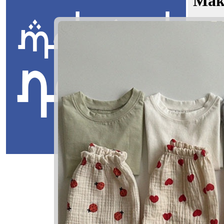
Mak
Faizia R
Jawi:
حان
Masuk
Faizia Ray
ائزيا ريحان
Faizia: Ber
Rayhan: Bu