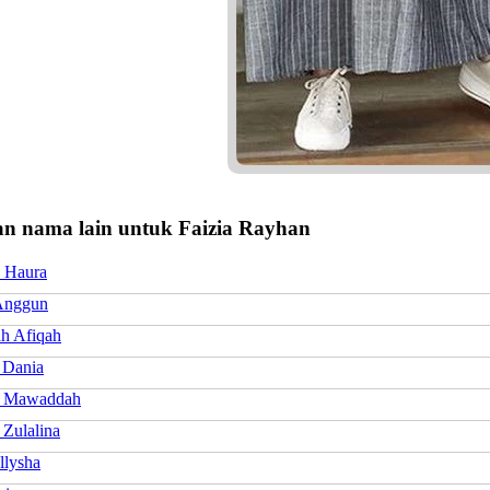
n nama lain untuk Faizia Rayhan
h Haura
Anggun
ah Afiqah
 Dania
h Mawaddah
 Zulalina
llysha