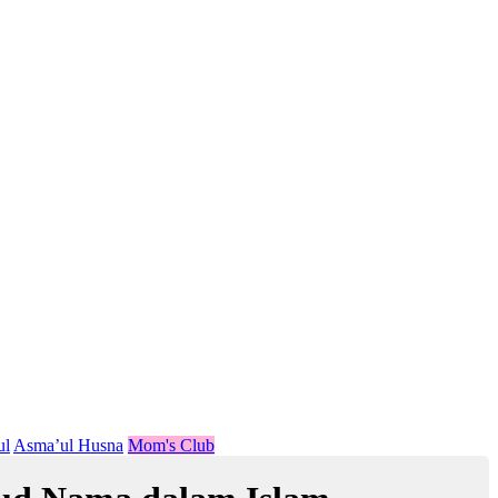
ul
Asma’ul Husna
Mom's Club