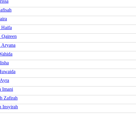
rissa
afisah
aira
 Haifa
a Qaireen
a Aryana
Wahida
lisha
Huwaida
 Ayra
h Imani
h Zafirah
 Insyirah