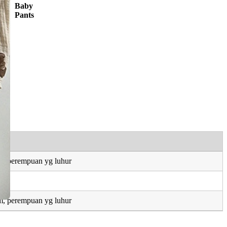
Baby
Pants
, perempuan yg luhur
, perempuan yg luhur