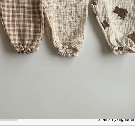
ng Berkaitan dengan Faizia Rayhan
Maksud
Tanaman yang harum
Ketenanganku
h
Tanaman yang harum