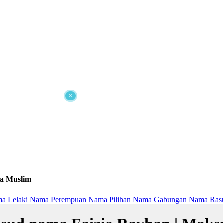
×
a Muslim
a Lelaki
Nama Perempuan
Nama Pilihan
Nama Gabungan
Nama Ras