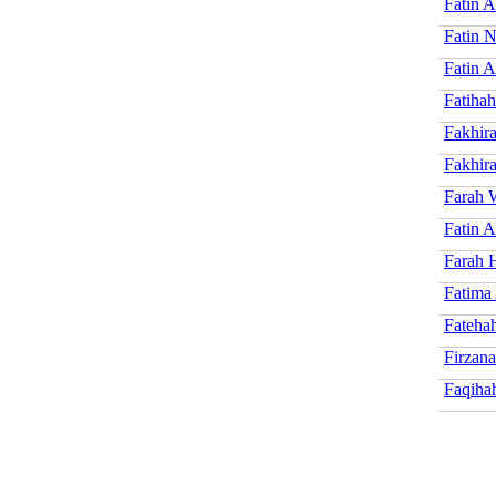
Fatin A
Fatin N
Fatin A
Fatihah
Fakhir
Fakhir
Farah 
Fatin A
Farah 
Fatima
Fateha
Firzana
Faqihah