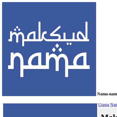
Nama-nam
≡
Utama
Nam