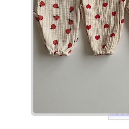
Nama Ya
Nama
Raihana
Raihani
Raihana