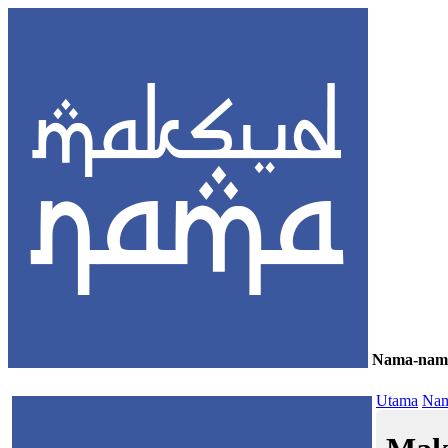
Nama-nam
≡
Utama
Nam