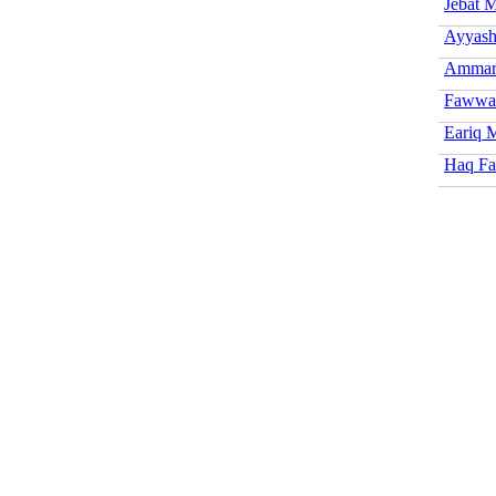
Jebat 
Ayyash
Ammar
Fawwa
Eariq 
Haq Fa