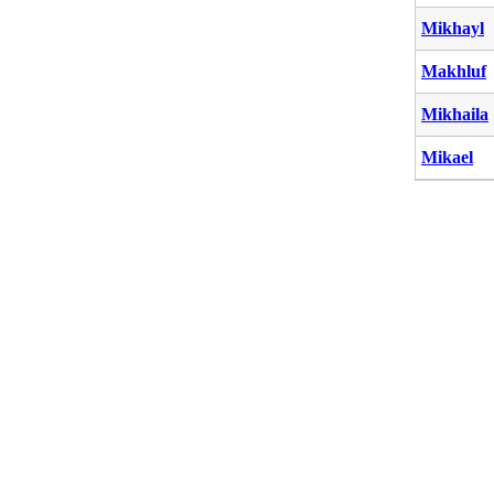
Mikhayl
Makhluf
Mikhaila
Mikael