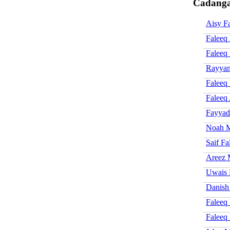
Cadanga
Aisy F
Faleeq
Faleeq
Rayyan
Faleeq
Faleeq
Fayyad
Noah M
Saif Fa
Areez 
Uwais 
Danish
Faleeq
Faleeq 