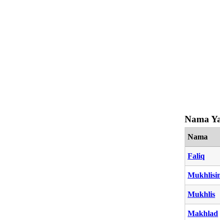
Nama Ya
Nama
Faliq
Mukhlisi
Mukhlis
Makhlad