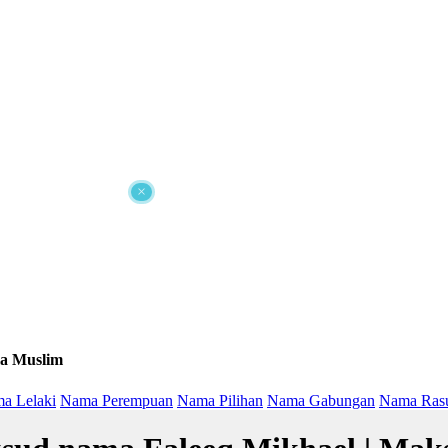
×
a Muslim
a Lelaki
Nama Perempuan
Nama Pilihan
Nama Gabungan
Nama Ras