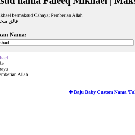
sud nama Faleeq Mikhael | Mak
ikhael bermaksud Cahaya; Pemberian Allah
فالق ميخا
kan Nama:
hael
فا
haya
emberian Allah
✚ Baju Baby Custom Nama 'Fal