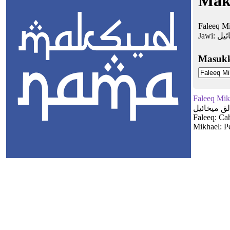
Mak
Faleeq M
Jawi:
ئيل
Masuk
Faleeq Mik
لق ميخائيل
Faleeq: Ca
Mikhael: P