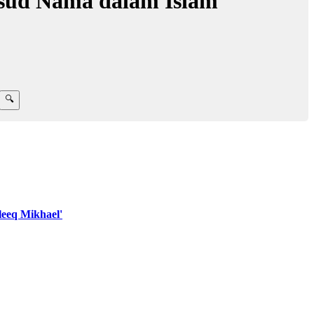
sud Nama dalam Islam
eeq Mikhael'