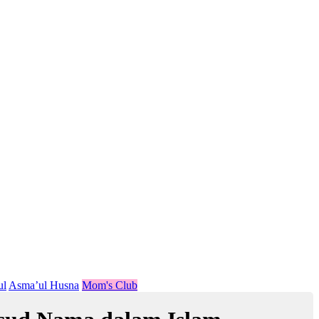
ul
Asma’ul Husna
Mom's Club