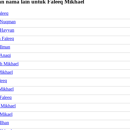
n nama lain untuk Faleeq Mikhael
aleeq
 Nuqman
 Hayyan
 Faleeq
 Ilman
 Anaqi
h Mikhael
ikhael
leeq
Mikhael
Faleeq
 Mikhael
 Mikael
Ilhan