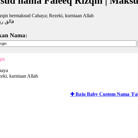
sud nama Faleeq Rizqin | Maks
zqin bermaksud Cahaya; Rezeki, kurniaan Allah
فالق ر
kan Nama:
qin
haya
eki, kurniaan Allah
✚ Baju Baby Custom Nama 'Fal