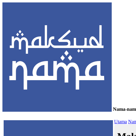
Nama-nam
≡
Utama
Nam