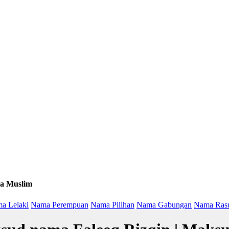
a Muslim
a Lelaki
Nama Perempuan
Nama Pilihan
Nama Gabungan
Nama Ras