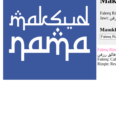
Mak
Faleeq Ri
Jawi:
زقن
Masuk
Faleeq Riz
فالق رزقن
Faleeq: Ca
Rizqin: Rez