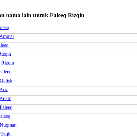
n nama lain untuk Faleeq Rizqin
aleeq
 Ammar
aleeq
Rizqin
 Rizqin
Faleeq
Qalish
Ariz
 Adam
Faleeq
Faleeq
 Nuqman
Rizqin