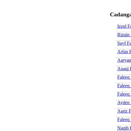
Cadanga
Izzul F
Rizqin
Sayf F
Arfan 
Aaryan
Anaqi 
Faleeq 
Faleeq 
Faleeq
Ayden 
Aariz 
Faleeq
Naqib 