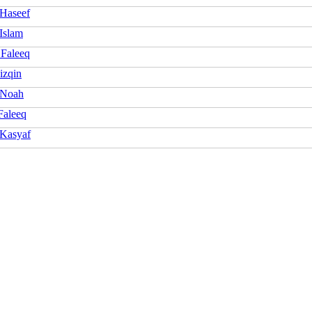
 Haseef
Islam
 Faleeq
izqin
 Noah
Faleeq
 Kasyaf