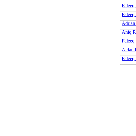
Faleeq
Faleeq 
Adrian
Aniq R
Faleeq
Aidan 
Faleeq