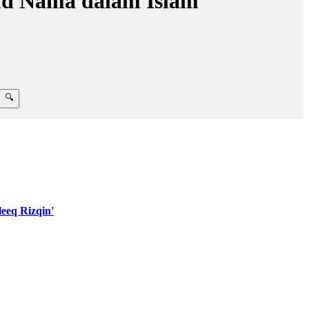
ud Nama dalam Islam
eeq Rizqin'