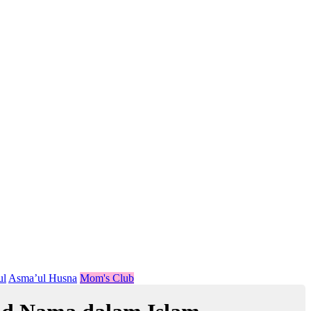
ul
Asma’ul Husna
Mom's Club