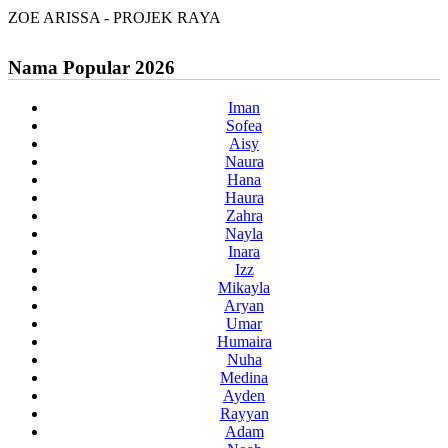
ZOE ARISSA - PROJEK RAYA
Nama Popular 2026
Iman
Sofea
Aisy
Naura
Hana
Haura
Zahra
Nayla
Inara
Izz
Mikayla
Aryan
Umar
Humaira
Nuha
Medina
Ayden
Rayyan
Adam