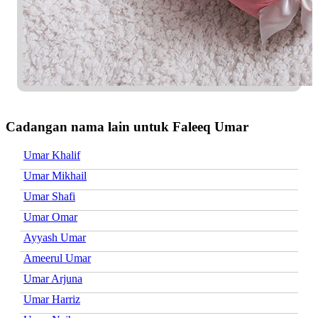
Cadangan nama lain untuk Faleeq Umar
Umar Khalif
Umar Mikhail
Umar Shafi
Umar Omar
Ayyash Umar
Ameerul Umar
Umar Arjuna
Umar Harriz