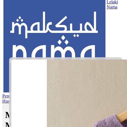
Lelaki
Nama
Perempuan
Nama Pilihan
Nama Gabungan
Nama Rasul
Asma’ul
Husna
Mom's Club
Maksud nama Faleeq Umar |
Maksud Nama dalam Islam