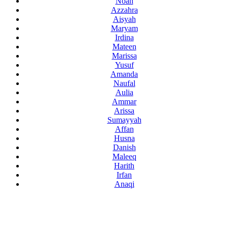
Noah
Azzahra
Aisyah
Maryam
Irdina
Mateen
Marissa
Yusuf
Amanda
Naufal
Aulia
Ammar
Arissa
Sumayyah
Affan
Husna
Danish
Maleeq
Harith
Irfan
Anaqi