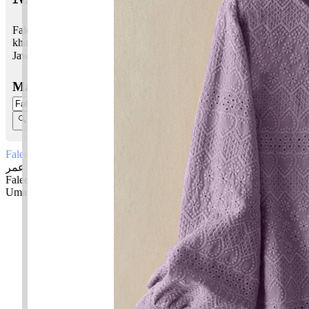
Faleeq Umar bermaksud Cahaya; Yang memakmurkan, nama
khalifah
Jawi:
فالق عمر
Masukkan Nama:
Faleeq Umar
فالق عمر
Faleeq: Cahaya
Umar: Yang memakmurkan, nama khalifah
✚ Baju Baby Custom Nama 'Faleeq Umar'