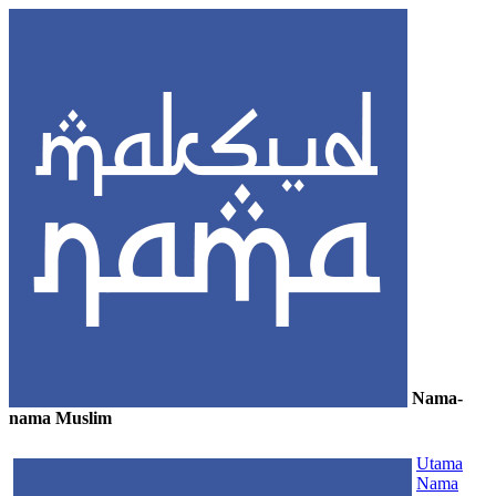
Nama-
nama Muslim
≡
Utama
Nama