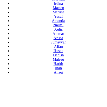
Irdina
Mateen
Marissa
Yusuf
Amanda
Naufal
Aulia
Ammar
Arissa
Sumayyah
Affan
Husna
Danish
Maleeq
Harith
Irfan
Anaqi