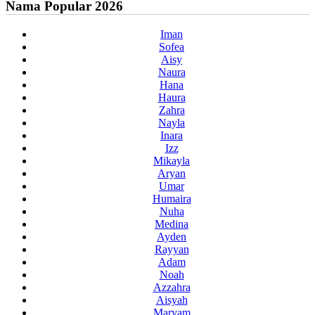
Nama Popular 2026
Iman
Sofea
Aisy
Naura
Hana
Haura
Zahra
Nayla
Inara
Izz
Mikayla
Aryan
Umar
Humaira
Nuha
Medina
Ayden
Rayyan
Adam
Noah
Azzahra
Aisyah
Maryam