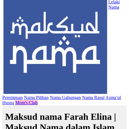
Lelaki
Nama
Perempuan
Nama Pilihan
Nama Gabungan
Nama Rasul
Asma’ul
Husna
Mom's Club
Maksud nama Farah Elina |
Maksud Nama dalam Islam