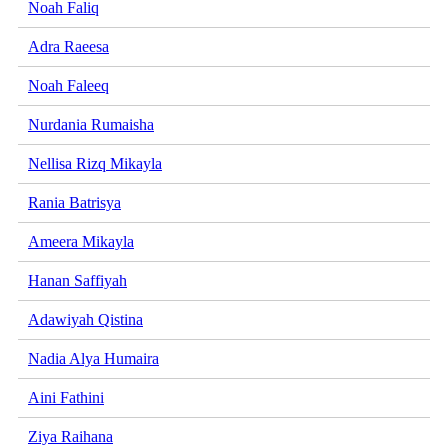
Noah Faliq
Adra Raeesa
Noah Faleeq
Nurdania Rumaisha
Nellisa Rizq Mikayla
Rania Batrisya
Ameera Mikayla
Hanan Saffiyah
Adawiyah Qistina
Nadia Alya Humaira
Aini Fathini
Ziya Raihana