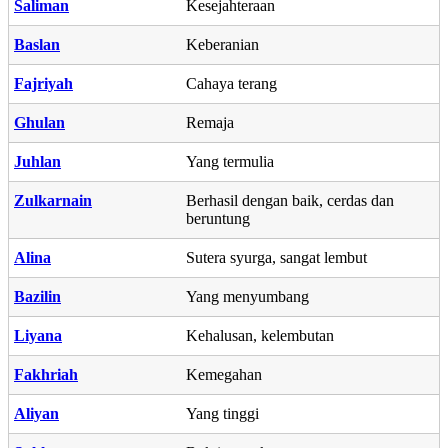
Saliman
Kesejahteraan
Baslan
Keberanian
Fajriyah
Cahaya terang
Ghulan
Remaja
Juhlan
Yang termulia
Zulkarnain
Berhasil dengan baik, cerdas dan
beruntung
Alina
Sutera syurga, sangat lembut
Bazilin
Yang menyumbang
Liyana
Kehalusan, kelembutan
Fakhriah
Kemegahan
Aliyan
Yang tinggi