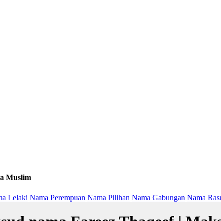
a Muslim
a Lelaki
Nama Perempuan
Nama Pilihan
Nama Gabungan
Nama Ras