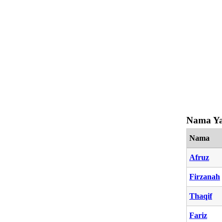
Nama Ya
Nama
Afruz
Firzanah
Thaqif
Fariz