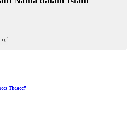
sud Nama dalam Islam
eez Thaqeef'