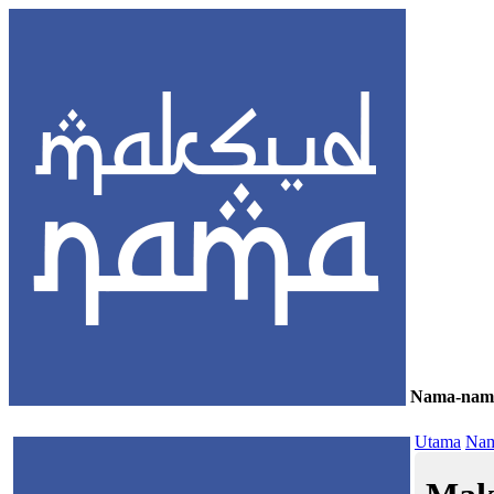
Nama-nam
≡
Utama
Nam