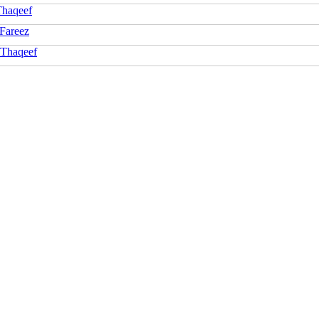
Thaqeef
Fareez
 Thaqeef