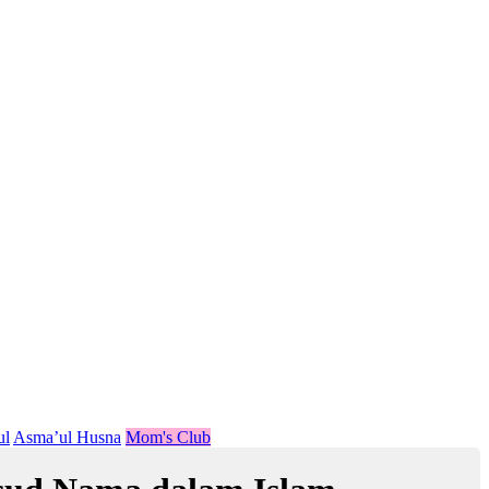
ul
Asma’ul Husna
Mom's Club