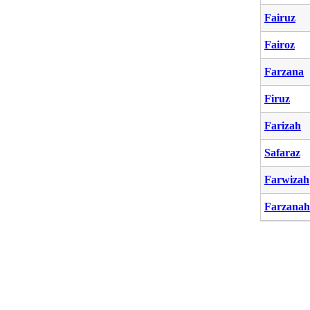
Fairuz
Fairoz
Farzana
Firuz
Farizah
Safaraz
Farwizah
Farzanah