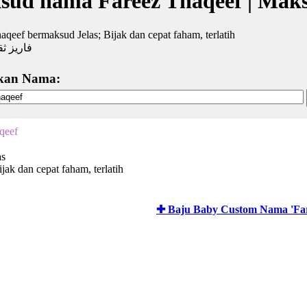
sud nama Fareez Thaqeef | Mak
aqeef bermaksud Jelas; Bijak dan cepat faham, terlatih
فاريز ث
kan Nama:
qeef
as
jak dan cepat faham, terlatih
✚ Baju Baby Custom Nama 'Far