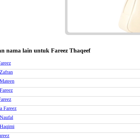
n nama lain untuk Fareez Thaqeef
Fareez
 Zafran
 Mateen
 Fareez
Fareez
a Fareez
 Naufal
 Haqimi
areez