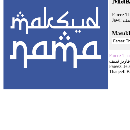
Mak
Fareez Th
Jawi:
قيف
Masuk
Fareez Tha
فاريز ثقيف
Fareez: Jel
Thaqeef: Bi