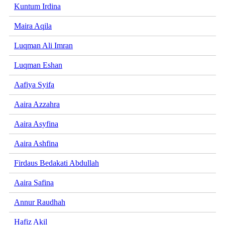
Kuntum Irdina
Maira Aqila
Luqman Ali Imran
Luqman Eshan
Aafiya Syifa
Aaira Azzahra
Aaira Asyfina
Aaira Ashfina
Firdaus Bedakati Abdullah
Aaira Safina
Annur Raudhah
Hafiz Akil