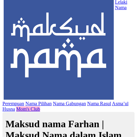
Lelaki
Nama
Perempuan
Nama Pilihan
Nama Gabungan
Nama Rasul
Asma’ul
Husna
Mom's Club
Maksud nama Farhan |
Maksud Nama dalam Islam