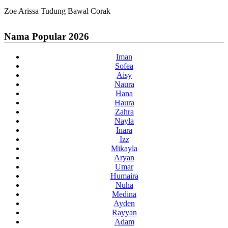
Zoe Arissa Tudung Bawal Corak
Nama Popular 2026
Iman
Sofea
Aisy
Naura
Hana
Haura
Zahra
Nayla
Inara
Izz
Mikayla
Aryan
Umar
Humaira
Nuha
Medina
Ayden
Rayyan
Adam