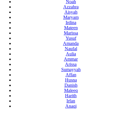
Noah
Azzahra
Aisyah
Maryam
Irdina
Mateen
Marissa
Yusuf
Amanda
Naufal
Aulia
Ammar
Arissa
Sumayyah
Affan
Husna
Danish
Maleeq
Harith
Irfan
Anaqi