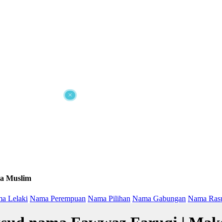
×
a Muslim
a Lelaki
Nama Perempuan
Nama Pilihan
Nama Gabungan
Nama Ras