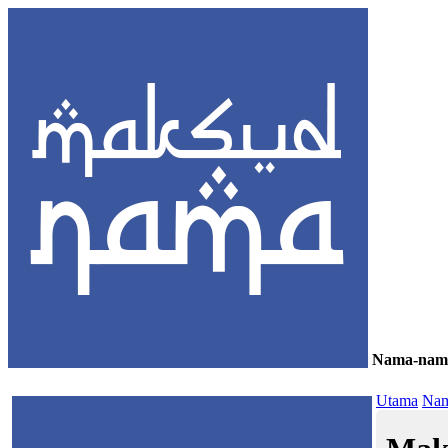
Nama-nam
≡
Utama
Nam