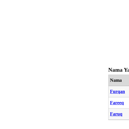
Nama Ya
Nama
Furqan
Fareeq
Faruq