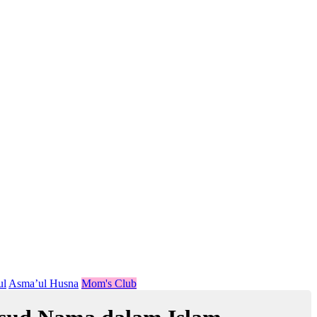
ul
Asma’ul Husna
Mom's Club