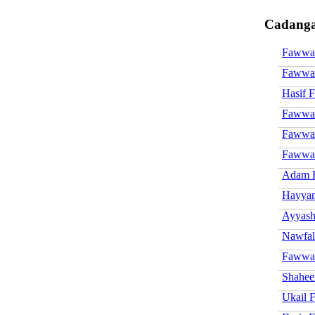
Cadanga
Fawwa
Fawwa
Hasif 
Fawwaz
Fawwaz
Fawwa
Adam 
Hayya
Ayyas
Nawfa
Fawwa
Shahee
Ukail 