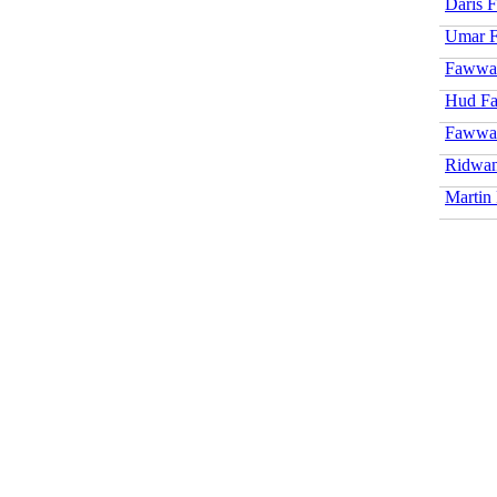
Daris 
Umar F
Fawwaz
Hud F
Fawwa
Ridwa
Martin