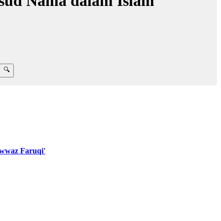
sud Nama dalam Islam
wwaz Faruqi'