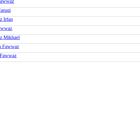
Fawwaz
aruqi
 Irfan
awwaz
z Mikhael
n Fawwaz
 Fawwaz