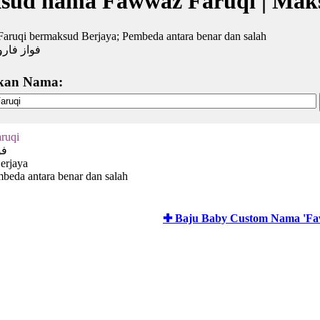
sud nama Fawwaz Faruqi | Mak
aruqi bermaksud Berjaya; Pembeda antara benar dan salah
فواز فار
kan Nama:
ruqi
فو
erjaya
mbeda antara benar dan salah
✚ Baju Baby Custom Nama 'Fa