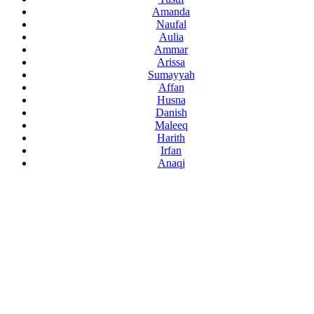
Amanda
Naufal
Aulia
Ammar
Arissa
Sumayyah
Affan
Husna
Danish
Maleeq
Harith
Irfan
Anaqi