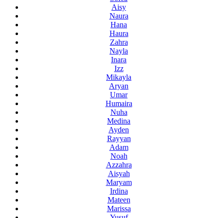
Aisy
Naura
Hana
Haura
Zahra
Nayla
Inara
Izz
Mikayla
Aryan
Umar
Humaira
Nuha
Medina
Ayden
Rayyan
Adam
Noah
Azzahra
Aisyah
Maryam
Irdina
Mateen
Marissa
Yusuf