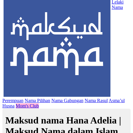
Lelaki
Nama
Perempuan
Nama Pilihan
Nama Gabungan
Nama Rasul
Asma’ul
Husna
Mom's Club
Maksud nama Hana Adelia |
Maksud Nama dalam Islam