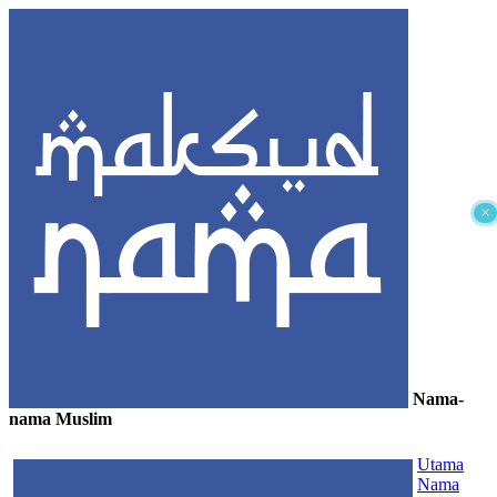
×
Nama-
nama Muslim
≡
Utama
Nama