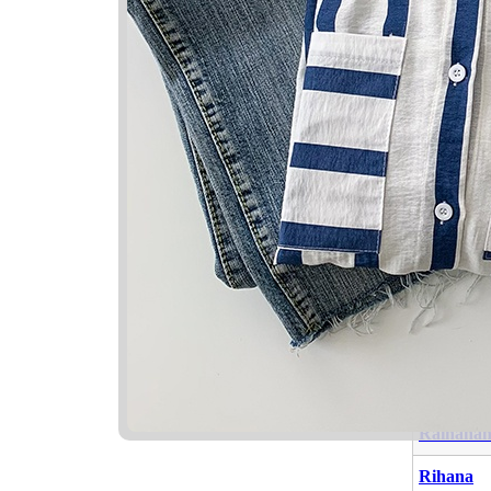
Nama Ya
Nama
Ghanam
Clarissa
Raihana
Rihana