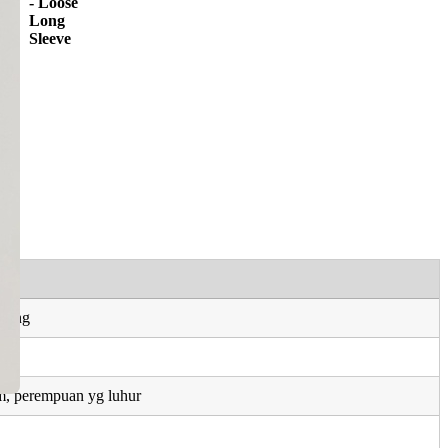
- Loose
Long
Sleeve
erang
, perempuan yg luhur