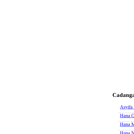
Cadanga
Asyifa
Hana Q
Hana M
Hana N