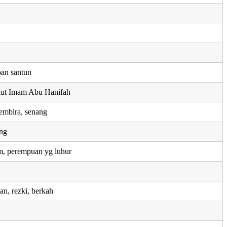
pan santun
kut Imam Abu Hanifah
embira, senang
ang
, perempuan yg luhur
an, rezki, berkah