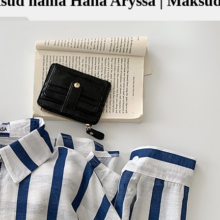
sud nama Hana Aryssa | Maksu
ssa bermaksud Kebahagiaan, rezeki tanpa kepayahan; Azam, kuat
هانا ا
kan Nama:
sa
hagiaan, rezeki tanpa kepayahan
am, kuat
✚ Baju Baby Custom Nama 'Ha