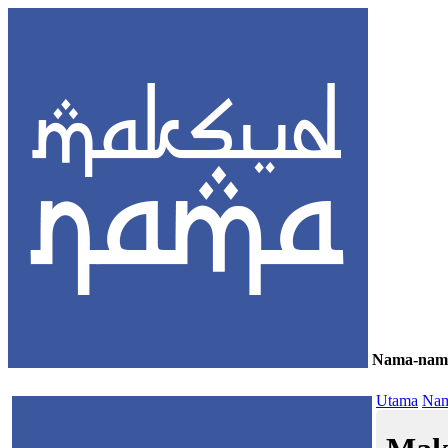
Nama-nam
≡
Utama
Nam