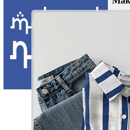
Mak
Hana Ary
Jawi:
ريسا
Masuk
Hana Arys
هانا اريسا
Hana: Keba
Aryssa: Az