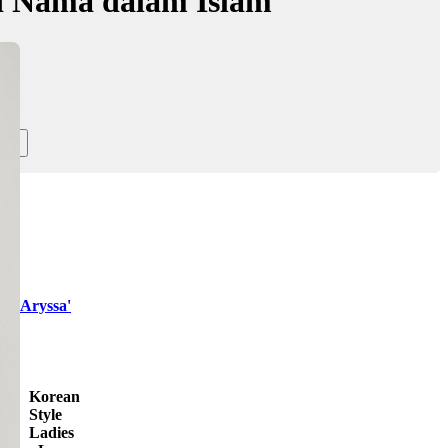
d Nama dalam Islam
na Aryssa'
Korean
Style
Ladies