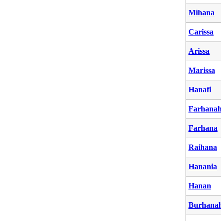
Mihana
Carissa
Arissa
Marissa
Hanafi
Farhana
Farhana
Raihana
Hanania
Hanan
Burhana