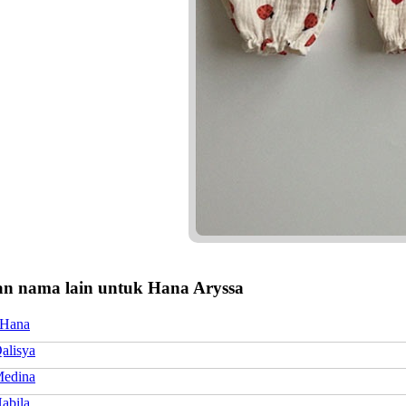
n nama lain untuk Hana Aryssa
 Hana
alisya
edina
abila