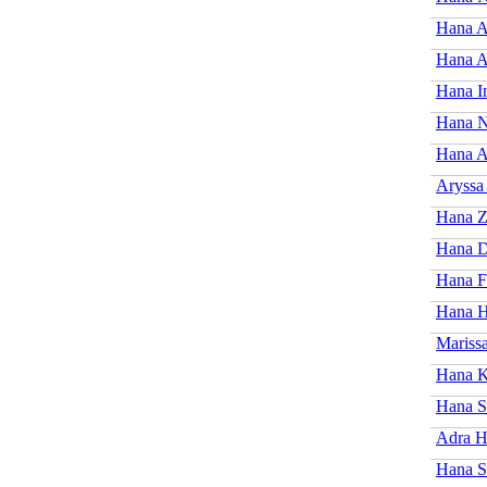
Hana A
Hana A
Hana I
Hana N
Hana A
Aryssa
Hana Z
Hana D
Hana F
Hana H
Mariss
Hana K
Hana S
Adra H
Hana S