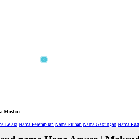
×
a Muslim
a Lelaki
Nama Perempuan
Nama Pilihan
Nama Gabungan
Nama Ras