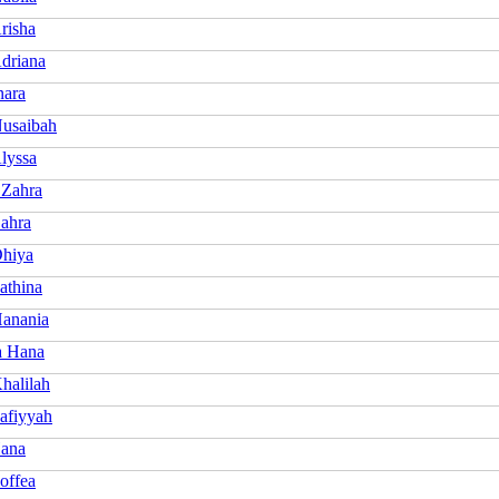
risha
driana
nara
usaibah
lyssa
 Zahra
ahra
hiya
athina
anania
a Hana
halilah
afiyyah
ana
offea