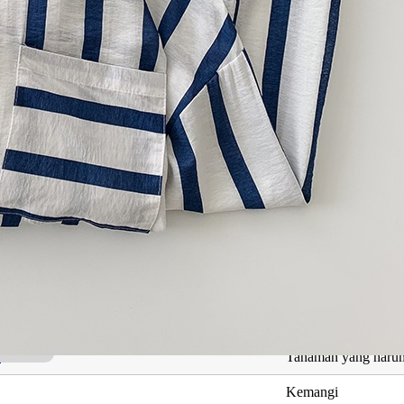
ng Berkaitan dengan Hana Aryssa
Maksud
Penjaga rampasan p
Pintar dan cerdas
h
Tanaman yang harum
Kemangi