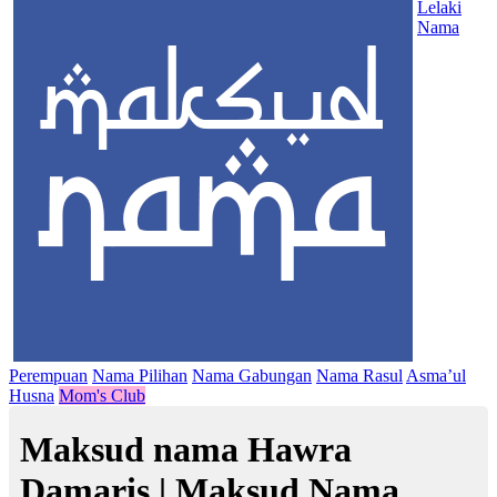
Lelaki
Nama
Perempuan
Nama Pilihan
Nama Gabungan
Nama Rasul
Asma’ul
Husna
Mom's Club
Maksud nama Hawra
Damaris | Maksud Nama