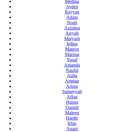
Medina
Ayden
Rayyan
Adam
Noah
Azzahra
Aisyah
Maryam
Irdina
Mateen
Marissa
Yusuf
Amanda
Naufal
Aulia
Ammar
Arissa
Sumayyah
Affan
Husna
Danish
Maleeq
Harith
Irfan
Anaqi