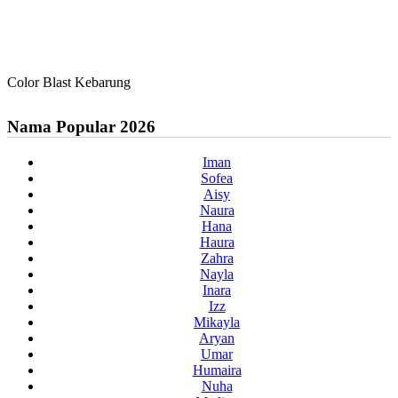
Color Blast Kebarung
Nama Popular 2026
Iman
Sofea
Aisy
Naura
Hana
Haura
Zahra
Nayla
Inara
Izz
Mikayla
Aryan
Umar
Humaira
Nuha