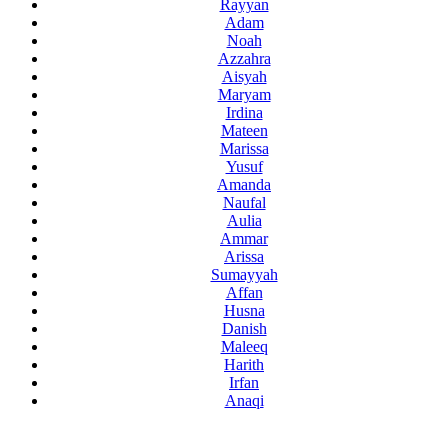
Rayyan
Adam
Noah
Azzahra
Aisyah
Maryam
Irdina
Mateen
Marissa
Yusuf
Amanda
Naufal
Aulia
Ammar
Arissa
Sumayyah
Affan
Husna
Danish
Maleeq
Harith
Irfan
Anaqi