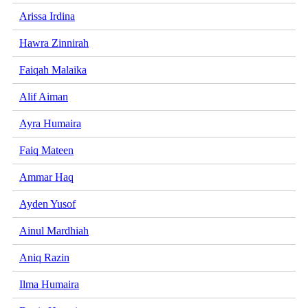
Arissa Irdina
Hawra Zinnirah
Faiqah Malaika
Alif Aiman
Ayra Humaira
Faiq Mateen
Ammar Haq
Ayden Yusof
Ainul Mardhiah
Aniq Razin
Ilma Humaira