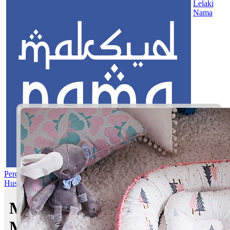
Lelaki
Nama
Perempuan
Nama Pilihan
Nama Gabungan
Nama Rasul
Asma’ul
Husna
Mom's Club
Maksud nama Haziq Fikri |
Maksud Nama dalam Islam