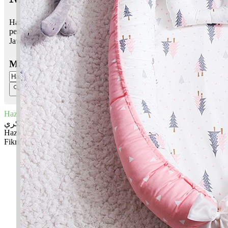
Haziq Fikri bermaksud Cerdik, pandai; Fikiranku, pemikir,
pemikiranku
Jawi:
حاذق فيكري
Masukkan Nama:
Haziq Fikri
حاذق فيكري
Haziq: Cerdik, pandai
Fikri: Fikiranku, pemikir, pemikiranku
✚ Baju Baby Custom Nama 'Haziq Fikri'