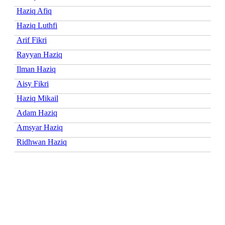
Haziq Afiq
Haziq Luthfi
Arif Fikri
Rayyan Haziq
Ilman Haziq
Aisy Fikri
Haziq Mikail
Adam Haziq
Amsyar Haziq
Ridhwan Haziq