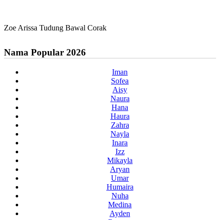
Zoe Arissa Tudung Bawal Corak
Nama Popular 2026
Iman
Sofea
Aisy
Naura
Hana
Haura
Zahra
Nayla
Inara
Izz
Mikayla
Aryan
Umar
Humaira
Nuha
Medina
Ayden