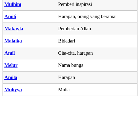
Mulhim
Pemberi inspirasi
Amili
Harapan, orang yang beramal
Makayla
Pemberian Allah
Malaika
Bidadari
Amil
Cita-cita, harapan
Melur
Nama bunga
Amila
Harapan
Muliyya
Mulia