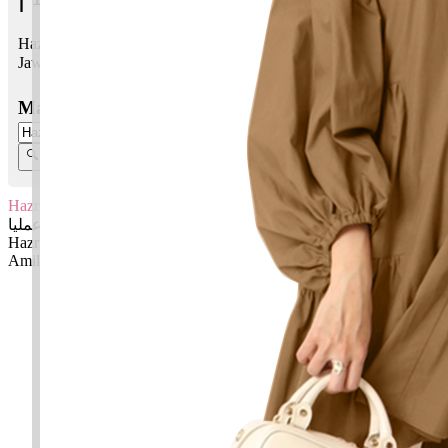
Hazrin Amilia bermaksud Berhati-hati, berhemah; Cita-cita
Jawi:
حذرين عملیا
Masukkan Nama:
Hazrin Amilia
حذرين عملیا
Hazrin: Berhati-hati, berhemah
Amilia: Cita-cita
✚ Baju Baby Custom Nama 'Hazrin Amilia'