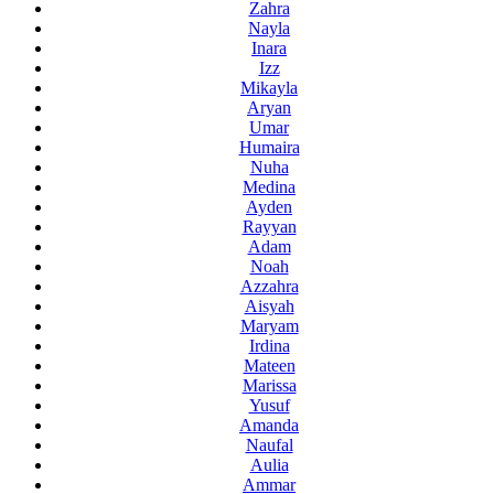
Zahra
Nayla
Inara
Izz
Mikayla
Aryan
Umar
Humaira
Nuha
Medina
Ayden
Rayyan
Adam
Noah
Azzahra
Aisyah
Maryam
Irdina
Mateen
Marissa
Yusuf
Amanda
Naufal
Aulia
Ammar