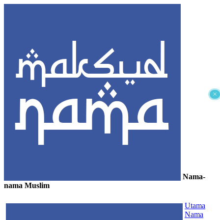
×
Nama-
nama Muslim
≡
Utama
Nama