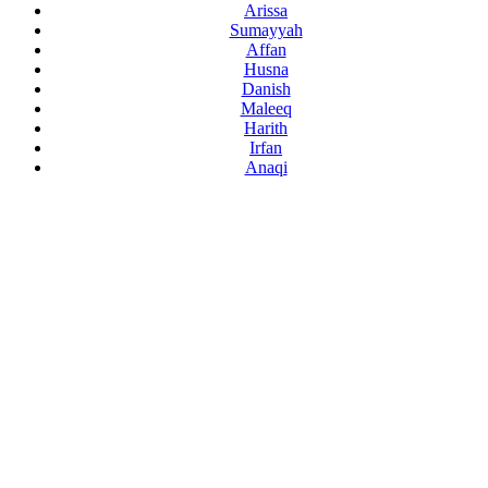
Arissa
Sumayyah
Affan
Husna
Danish
Maleeq
Harith
Irfan
Anaqi