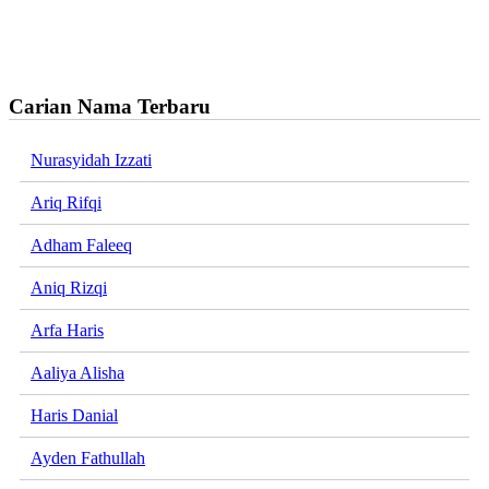
Carian Nama Terbaru
Nurasyidah Izzati
Ariq Rifqi
Adham Faleeq
Aniq Rizqi
Arfa Haris
Aaliya Alisha
Haris Danial
Ayden Fathullah