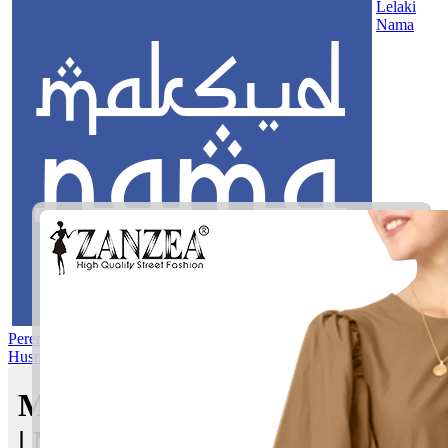
Lelaki
Nama
Perempuan
Nama Pilihan
Nama Gabungan
Nama Rasul
Asma’ul
Husna
Mom's Club
Maksud nama Hazrin Amilia
| Maksud Nama dalam Islam