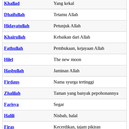
Khallad
Yang kekal
Dhaifullah
Tetamu Allah
Hidayatullah
Petunjuk Allah
Khairullah
Kebaikan dari Allah
Fathullah
Pembukaan, kejayaan Allah
Hilel
The new moon
Hasbullah
Jaminan Allah
Firdaus
Nama syurga tertinggi
Zhalilah
Taman yang banyak pepohonannya
Farisya
Segar
Halili
Nisbah, halal
Firas
Kecerdikan, tajam pikiran