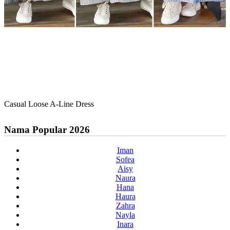
Casual Loose A-Line Dress
Nama Popular 2026
Iman
Sofea
Aisy
Naura
Hana
Haura
Zahra
Nayla
Inara