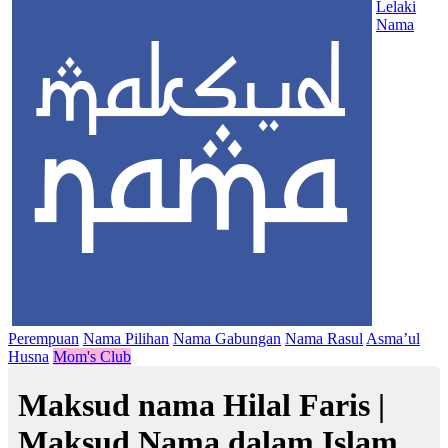
Lelaki
Nama
Perempuan
Nama Pilihan
Nama Gabungan
Nama Rasul
Asma’ul
Husna
Mom's Club
Maksud nama Hilal Faris |
Maksud Nama dalam Islam