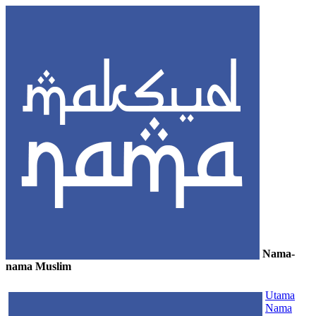
Nama-
nama Muslim
≡
Utama
Nama