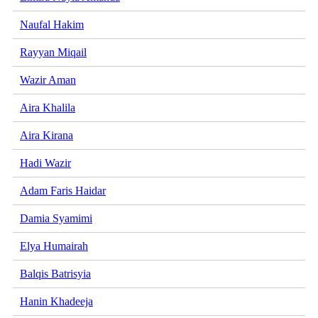
Naufal Hakim
Rayyan Miqail
Wazir Aman
Aira Khalila
Aira Kirana
Hadi Wazir
Adam Faris Haidar
Damia Syamimi
Elya Humairah
Balqis Batrisyia
Hanin Khadeeja