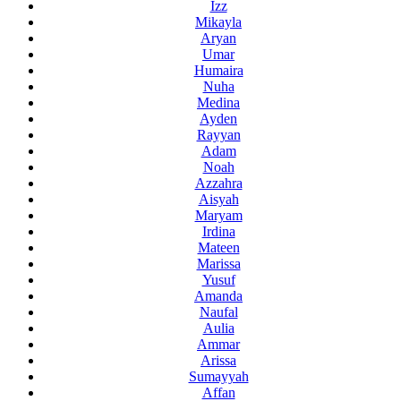
Izz
Mikayla
Aryan
Umar
Humaira
Nuha
Medina
Ayden
Rayyan
Adam
Noah
Azzahra
Aisyah
Maryam
Irdina
Mateen
Marissa
Yusuf
Amanda
Naufal
Aulia
Ammar
Arissa
Sumayyah
Affan