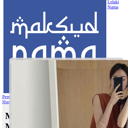
Lelaki
Nama
Perempuan
Nama Pilihan
Nama Gabungan
Nama Rasul
Asma’ul
Husna
Mom's Club
Maksud nama Idrees Ilman |
Maksud Nama dalam Islam