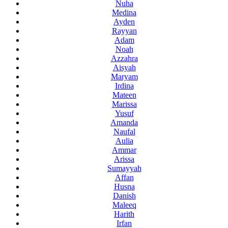
Nuha
Medina
Ayden
Rayyan
Adam
Noah
Azzahra
Aisyah
Maryam
Irdina
Mateen
Marissa
Yusuf
Amanda
Naufal
Aulia
Ammar
Arissa
Sumayyah
Affan
Husna
Danish
Maleeq
Harith
Irfan