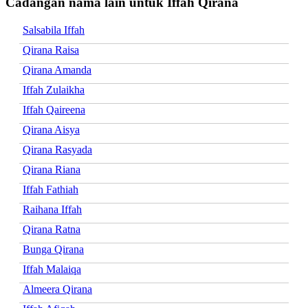
Cadangan nama lain untuk Iffah Qirana
Salsabila Iffah
Qirana Raisa
Qirana Amanda
Iffah Zulaikha
Iffah Qaireena
Qirana Aisya
Qirana Rasyada
Qirana Riana
Iffah Fathiah
Raihana Iffah
Qirana Ratna
Bunga Qirana
Iffah Malaiqa
Almeera Qirana