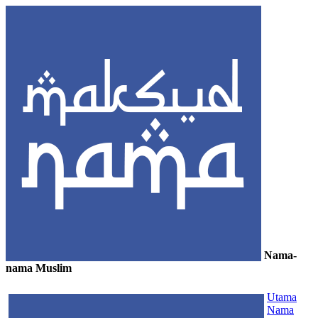
Nama-
nama Muslim
≡
Utama
Nama