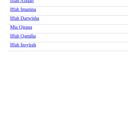
Iffah Afiqah
Iffah Imanina
Iffah Darwisha
Mia Qirana
Iffah Qamilia
Iffah Insyirah