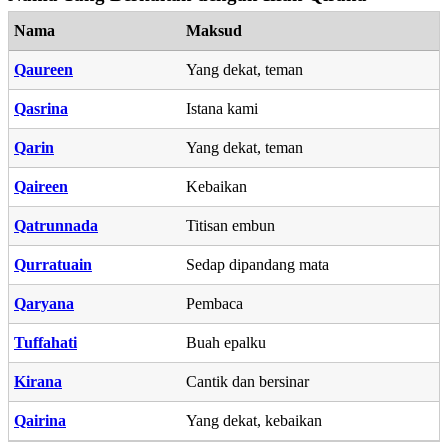
Nama
Maksud
Qaureen
Yang dekat, teman
Qasrina
Istana kami
Qarin
Yang dekat, teman
Qaireen
Kebaikan
Qatrunnada
Titisan embun
Qurratuain
Sedap dipandang mata
Qaryana
Pembaca
Tuffahati
Buah epalku
Kirana
Cantik dan bersinar
Qairina
Yang dekat, kebaikan