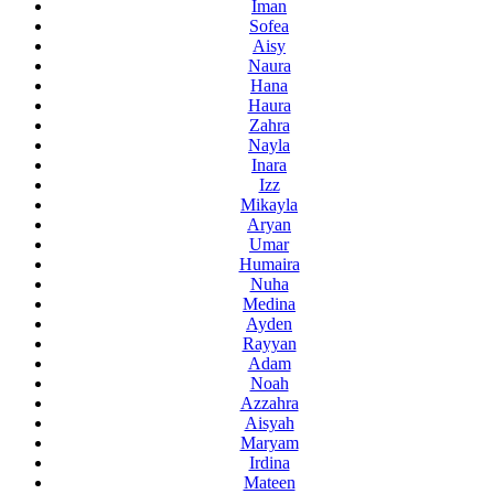
Iman
Sofea
Aisy
Naura
Hana
Haura
Zahra
Nayla
Inara
Izz
Mikayla
Aryan
Umar
Humaira
Nuha
Medina
Ayden
Rayyan
Adam
Noah
Azzahra
Aisyah
Maryam
Irdina
Mateen