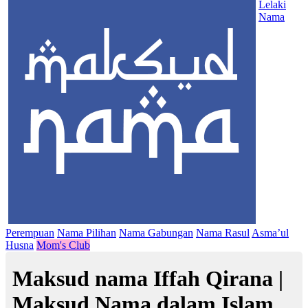
Lelaki
Nama
Perempuan
Nama Pilihan
Nama Gabungan
Nama Rasul
Asma’ul
Husna
Mom's Club
Maksud nama Iffah Qirana |
Maksud Nama dalam Islam