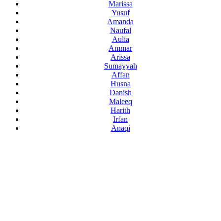
Marissa
Yusuf
Amanda
Naufal
Aulia
Ammar
Arissa
Sumayyah
Affan
Husna
Danish
Maleeq
Harith
Irfan
Anaqi