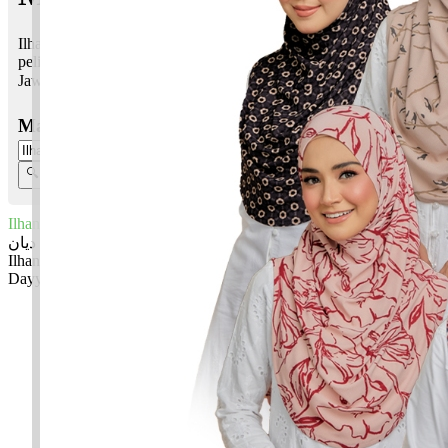
Ilhan Dayyan bermaksud Jelas, fasih dan jelas; Hakim,
pelindung, penjaga
Jawi:
إلحان ديان
Masukkan Nama:
Ilhan Dayyan
إلحان ديان
Ilhan: Jelas, fasih dan jelas
Dayyan: Hakim, pelindung, penjaga
✚ Baju Baby Custom Nama 'Ilhan Dayyan'