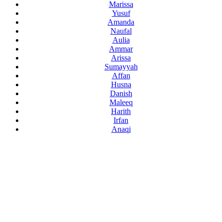
Marissa
Yusuf
Amanda
Naufal
Aulia
Ammar
Arissa
Sumayyah
Affan
Husna
Danish
Maleeq
Harith
Irfan
Anaqi