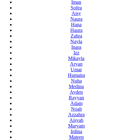
Iman
Sofea
Aisy
Naura
Hana
Haura
Zahra
Nayla
Inara
Izz
Mikayla
Aryan
Umar
Humaira
Nuha
Medina
Ayden
Rayyan
Adam
Noah
Azzahra
Aisyah
Maryam
Irdina
Mateen