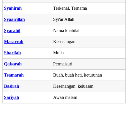
Syahirah
Terkenal, Ternama
Syaairillah
Syi'ar Allah
Syarahil
Nama khabilah
Masarrah
Kesenangan
Sharifah
Mulia
Qaisarah
Permaisuri
Tsamarah
Buah, buah hati, keturunan
Basirah
Kesenangan, keluasan
Sariyah
Awan malam