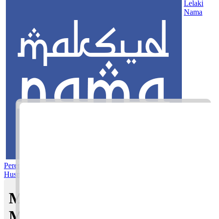
Lelaki
Nama
Perempuan
Nama Pilihan
Nama Gabungan
Nama Rasul
Asma’ul
Husna
Mom's Club
Maksud nama Ilya Sarah |
Maksud Nama dalam Islam