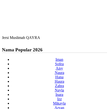
Jersi Muslimah QAYRA
Nama Popular 2026
Iman
Sofea
Aisy
Naura
Hana
Haura
Zahra
Nayla
Inara
Izz
Mikayla
Aryan