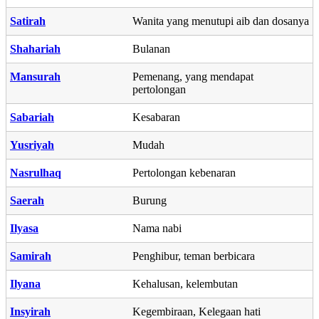
Satirah
Wanita yang menutupi aib dan dosanya
Shahariah
Bulanan
Mansurah
Pemenang, yang mendapat
pertolongan
Sabariah
Kesabaran
Yusriyah
Mudah
Nasrulhaq
Pertolongan kebenaran
Saerah
Burung
Ilyasa
Nama nabi
Samirah
Penghibur, teman berbicara
Ilyana
Kehalusan, kelembutan
Insyirah
Kegembiraan, Kelegaan hati