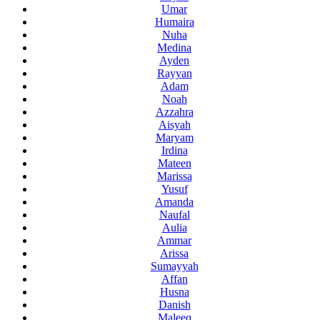
Umar
Humaira
Nuha
Medina
Ayden
Rayyan
Adam
Noah
Azzahra
Aisyah
Maryam
Irdina
Mateen
Marissa
Yusuf
Amanda
Naufal
Aulia
Ammar
Arissa
Sumayyah
Affan
Husna
Danish
Maleeq