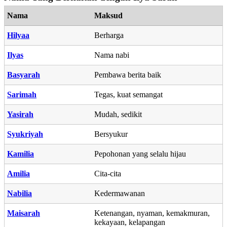
Nama
Maksud
Hilyaa
Berharga
Ilyas
Nama nabi
Basyarah
Pembawa berita baik
Sarimah
Tegas, kuat semangat
Yasirah
Mudah, sedikit
Syukriyah
Bersyukur
Kamilia
Pepohonan yang selalu hijau
Amilia
Cita-cita
Nabilia
Kedermawanan
Maisarah
Ketenangan, nyaman, kemakmuran,
kekayaan, kelapangan