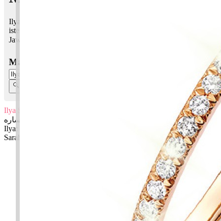
Ilya Sarah bermaksud Mulia, lebih tinggi; Menyenangkan, nama
isteri Nabi Ibrahim AS
Jawi:
عليا ساره
Masukkan Nama:
Ilya Sarah
عليا ساره
Ilya: Mulia, lebih tinggi
Sarah: Menyenangkan, nama isteri Nabi Ibrahim AS
✚ Baju Baby Custom Nama 'Ilya Sarah'