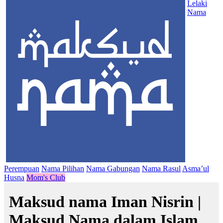
Lelaki
Nama
Perempuan
Nama Pilihan
Nama Gabungan
Nama Rasul
Asma’ul
Husna
Mom's Club
Maksud nama Iman Nisrin |
Maksud Nama dalam Islam