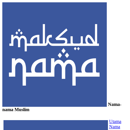
Nama-
nama Muslim
≡
Utama
Nama