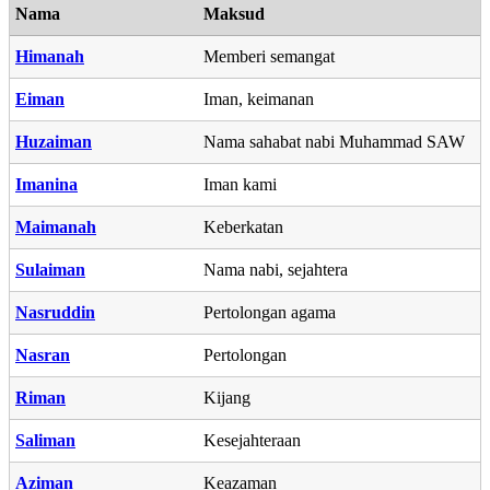
Nama
Maksud
Himanah
Memberi semangat
Eiman
Iman, keimanan
Huzaiman
Nama sahabat nabi Muhammad SAW
Imanina
Iman kami
Maimanah
Keberkatan
Sulaiman
Nama nabi, sejahtera
Nasruddin
Pertolongan agama
Nasran
Pertolongan
Riman
Kijang
Saliman
Kesejahteraan
Aziman
Keazaman