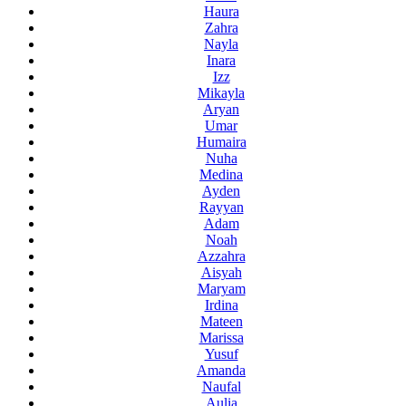
Haura
Zahra
Nayla
Inara
Izz
Mikayla
Aryan
Umar
Humaira
Nuha
Medina
Ayden
Rayyan
Adam
Noah
Azzahra
Aisyah
Maryam
Irdina
Mateen
Marissa
Yusuf
Amanda
Naufal
Aulia