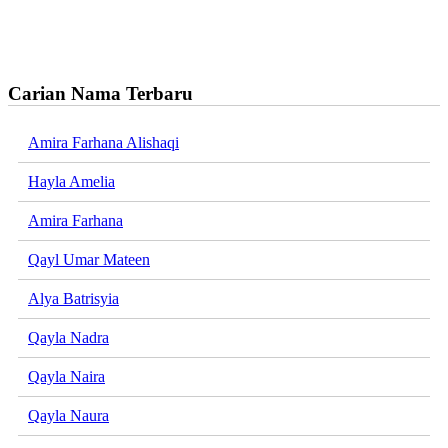
Carian Nama Terbaru
Amira Farhana Alishaqi
Hayla Amelia
Amira Farhana
Qayl Umar Mateen
Alya Batrisyia
Qayla Nadra
Qayla Naira
Qayla Naura