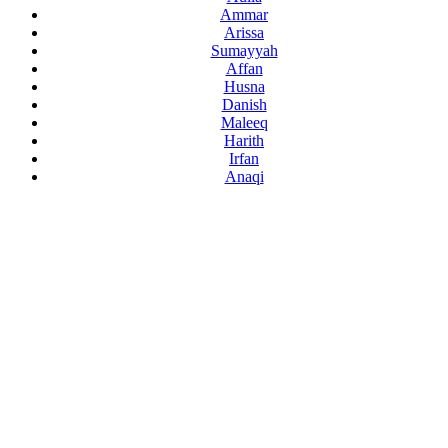
Ammar
Arissa
Sumayyah
Affan
Husna
Danish
Maleeq
Harith
Irfan
Anaqi