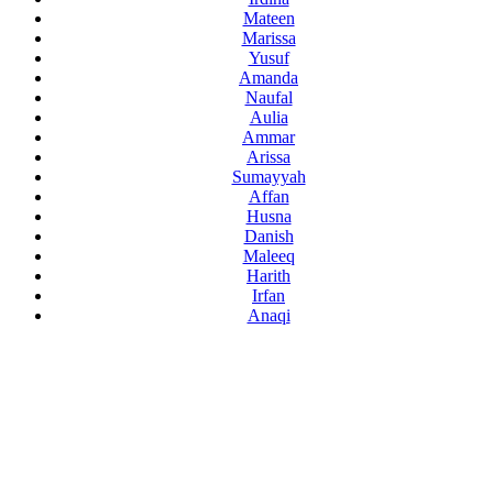
Mateen
Marissa
Yusuf
Amanda
Naufal
Aulia
Ammar
Arissa
Sumayyah
Affan
Husna
Danish
Maleeq
Harith
Irfan
Anaqi