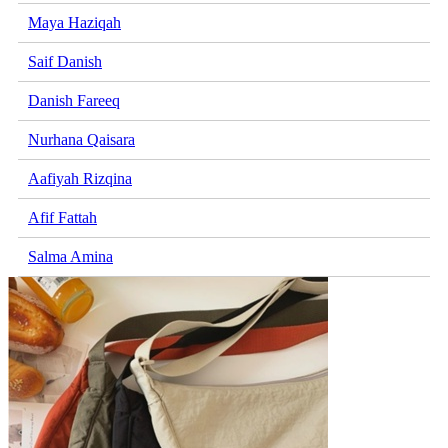
Maya Haziqah
Saif Danish
Danish Fareeq
Nurhana Qaisara
Aafiyah Rizqina
Afif Fattah
Salma Amina