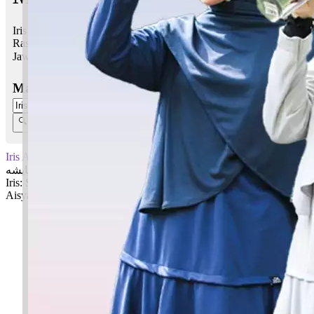
Iris Aisya bermaksud Sejenis bunga; Hidup bahagia, Nama isteri
Rasulullah SAW
Jawi:
أيريس عايشه
Masukkan Nama:
Iris Aisya
أيريس عايشه
Iris: Sejenis bunga
Aisya: Hidup bahagia, Nama isteri Rasulullah SAW
✚ Baju Baby Custom Nama 'Iris Aisya'