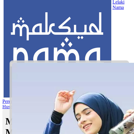
Lelaki
Nama
Perempuan
Nama Pilihan
Nama Gabungan
Nama Rasul
Asma’ul
Husna
Mom's Club
Maksud nama Iris Aisya |
Maksud Nama dalam Islam