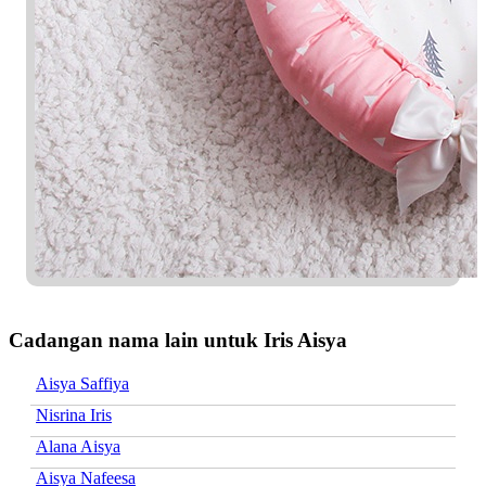
Cadangan nama lain untuk Iris Aisya
Aisya Saffiya
Nisrina Iris
Alana Aisya
Aisya Nafeesa