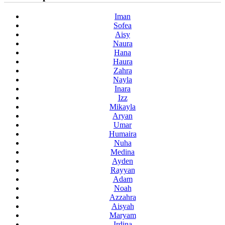
Iman
Sofea
Aisy
Naura
Hana
Haura
Zahra
Nayla
Inara
Izz
Mikayla
Aryan
Umar
Humaira
Nuha
Medina
Ayden
Rayyan
Adam
Noah
Azzahra
Aisyah
Maryam
Irdina