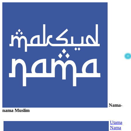
×
Nama-
nama Muslim
≡
Utama
Nama