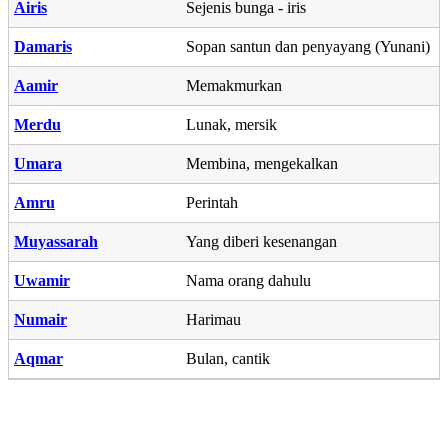
Airis
Sejenis bunga - iris
Damaris
Sopan santun dan penyayang (Yunani)
Aamir
Memakmurkan
Merdu
Lunak, mersik
Umara
Membina, mengekalkan
Amru
Perintah
Muyassarah
Yang diberi kesenangan
Uwamir
Nama orang dahulu
Numair
Harimau
Aqmar
Bulan, cantik