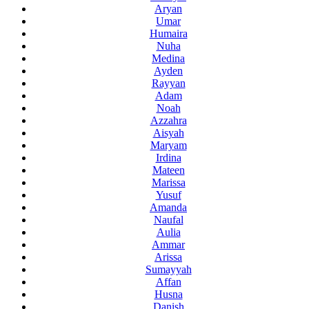
Aryan
Umar
Humaira
Nuha
Medina
Ayden
Rayyan
Adam
Noah
Azzahra
Aisyah
Maryam
Irdina
Mateen
Marissa
Yusuf
Amanda
Naufal
Aulia
Ammar
Arissa
Sumayyah
Affan
Husna
Danish