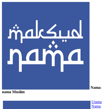
Nama-
nama Muslim
≡
Utama
Nama