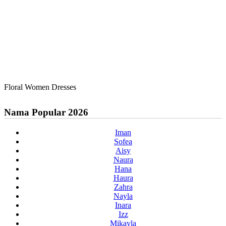
Floral Women Dresses
Nama Popular 2026
Iman
Sofea
Aisy
Naura
Hana
Haura
Zahra
Nayla
Inara
Izz
Mikayla