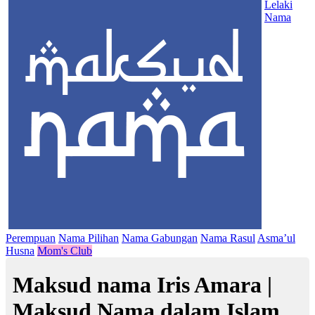
Lelaki
Nama
Perempuan
Nama Pilihan
Nama Gabungan
Nama Rasul
Asma’ul
Husna
Mom's Club
Maksud nama Iris Amara |
Maksud Nama dalam Islam