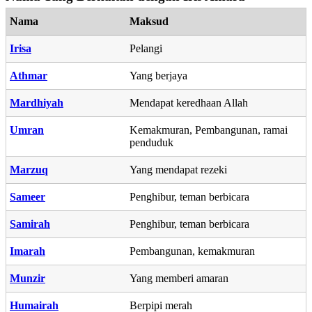
Nama
Maksud
Irisa
Pelangi
Athmar
Yang berjaya
Mardhiyah
Mendapat keredhaan Allah
Umran
Kemakmuran, Pembangunan, ramai
penduduk
Marzuq
Yang mendapat rezeki
Sameer
Penghibur, teman berbicara
Samirah
Penghibur, teman berbicara
Imarah
Pembangunan, kemakmuran
Munzir
Yang memberi amaran
Humairah
Berpipi merah