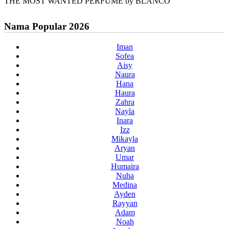
THE MOST WANTED PERFUME by BLANCO
Nama Popular 2026
Iman
Sofea
Aisy
Naura
Hana
Haura
Zahra
Nayla
Inara
Izz
Mikayla
Aryan
Umar
Humaira
Nuha
Medina
Ayden
Rayyan
Adam
Noah