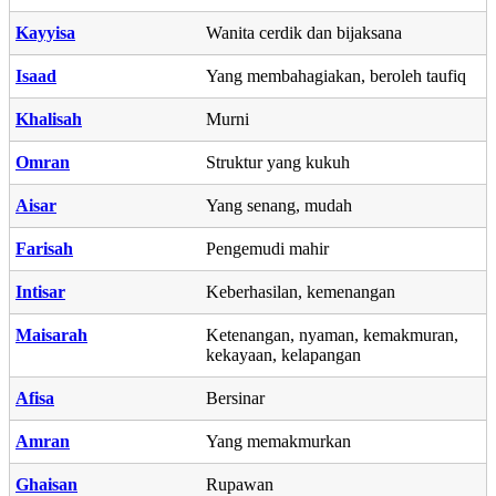
Kayyisa
Wanita cerdik dan bijaksana
Isaad
Yang membahagiakan, beroleh taufiq
Khalisah
Murni
Omran
Struktur yang kukuh
Aisar
Yang senang, mudah
Farisah
Pengemudi mahir
Intisar
Keberhasilan, kemenangan
Maisarah
Ketenangan, nyaman, kemakmuran,
kekayaan, kelapangan
Afisa
Bersinar
Amran
Yang memakmurkan
Ghaisan
Rupawan