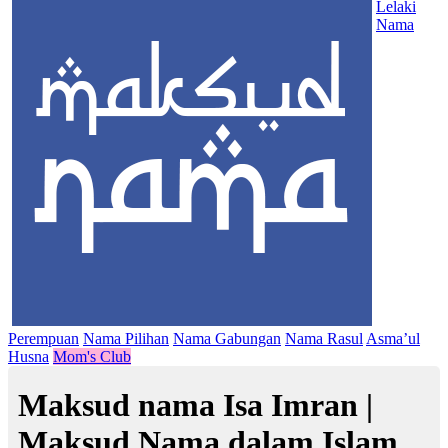
Lelaki
Nama
Perempuan
Nama Pilihan
Nama Gabungan
Nama Rasul
Asma’ul
Husna
Mom's Club
Maksud nama Isa Imran |
Maksud Nama dalam Islam