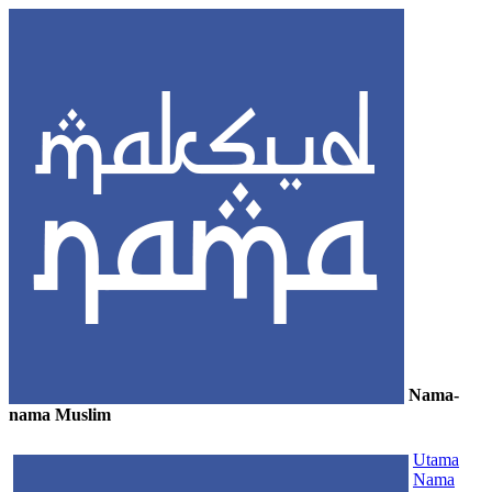
Nama-
nama Muslim
≡
Utama
Nama