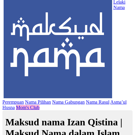
Lelaki
Nama
Perempuan
Nama Pilihan
Nama Gabungan
Nama Rasul
Asma’ul
Husna
Mom's Club
Maksud nama Izan Qistina |
Maksud Nama dalam Islam