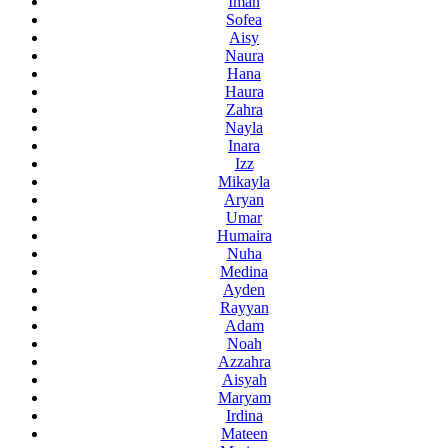
Iman
Sofea
Aisy
Naura
Hana
Haura
Zahra
Nayla
Inara
Izz
Mikayla
Aryan
Umar
Humaira
Nuha
Medina
Ayden
Rayyan
Adam
Noah
Azzahra
Aisyah
Maryam
Irdina
Mateen