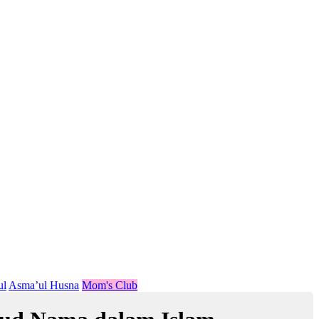
ul
Asma’ul Husna
Mom's Club