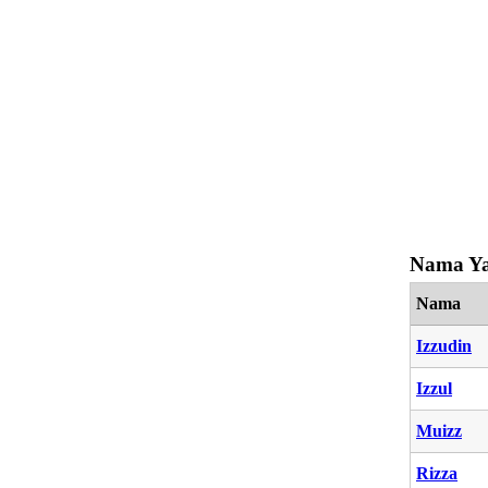
Nama Ya
Nama
Izzudin
Izzul
Muizz
Rizza