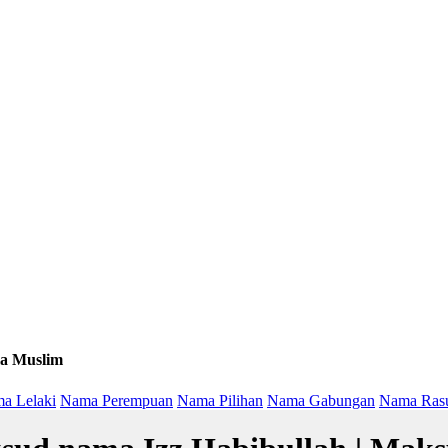
a Muslim
a Lelaki
Nama Perempuan
Nama Pilihan
Nama Gabungan
Nama Ras