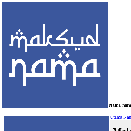
Nama-nam
≡
Utama
Nam