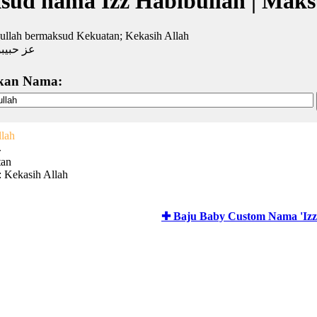
sud nama Izz Habibullah | Mak
ullah bermaksud Kekuatan; Kekasih Allah
عز حبيبو
kan Nama:
llah
ع
tan
: Kekasih Allah
✚ Baju Baby Custom Nama 'Izz