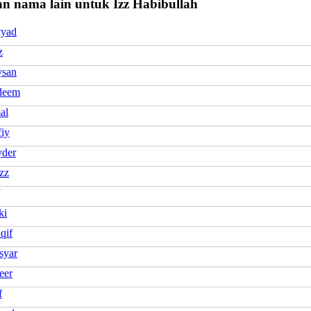
n nama lain untuk Izz Habibullah
yyad
z
ysan
deem
al
fiy
yder
Izz
ki
qif
syar
eer
f