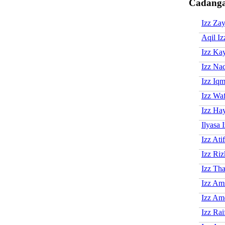
Cadanga
Izz Za
Aqil Iz
Izz Ka
Izz Na
Izz Iqm
Izz Wa
Izz Ha
Ilyasa 
Izz Atif
Izz Riz
Izz Tha
Izz Am
Izz Am
Izz Rai