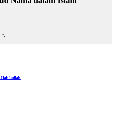
sud Nama dalam Islam
 Habibullah'