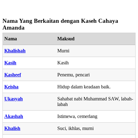
Nama Yang Berkaitan dengan Kaseh Cahaya
Amanda
Nama
Maksud
Khalishah
Murni
Kasih
Kasih
Kasheef
Penemu, pencari
Keisha
Hidup dalam keadaan baik.
Ukasyah
Sahabat nabi Muhammad SAW, labah-
labah
Akashah
Istimewa, cemerlang
Khalish
Suci, ikhlas, murni