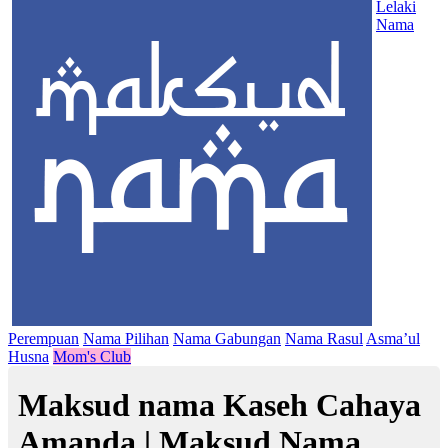
Lelaki
Nama
Perempuan
Nama Pilihan
Nama Gabungan
Nama Rasul
Asma’ul
Husna
Mom's Club
Maksud nama Kaseh Cahaya
Amanda | Maksud Nama