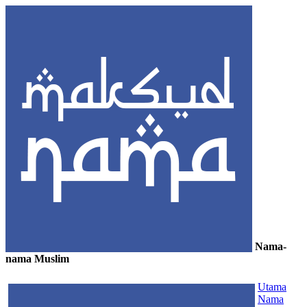
Nama-
nama Muslim
≡
Utama
Nama