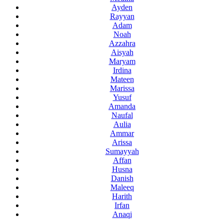
Ayden
Rayyan
Adam
Noah
Azzahra
Aisyah
Maryam
Irdina
Mateen
Marissa
Yusuf
Amanda
Naufal
Aulia
Ammar
Arissa
Sumayyah
Affan
Husna
Danish
Maleeq
Harith
Irfan
Anaqi