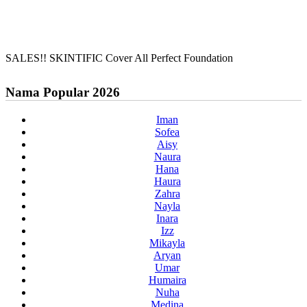
SALES!! SKINTIFIC Cover All Perfect Foundation
Nama Popular 2026
Iman
Sofea
Aisy
Naura
Hana
Haura
Zahra
Nayla
Inara
Izz
Mikayla
Aryan
Umar
Humaira
Nuha
Medina