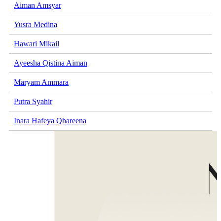
Aiman Amsyar
Yusra Medina
Hawari Mikail
Ayeesha Qistina Aiman
Maryam Ammara
Putra Syahir
Inara Hafeya Qhareena