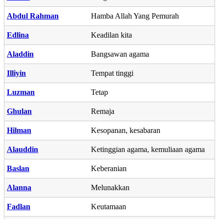
Abdul Rahman
Hamba Allah Yang Pemurah
Edlina
Keadilan kita
Aladdin
Bangsawan agama
Illiyin
Tempat tinggi
Luzman
Tetap
Ghulan
Remaja
Hilman
Kesopanan, kesabaran
Alauddin
Ketinggian agama, kemuliaan agama
Baslan
Keberanian
Alanna
Melunakkan
Fadlan
Keutamaan