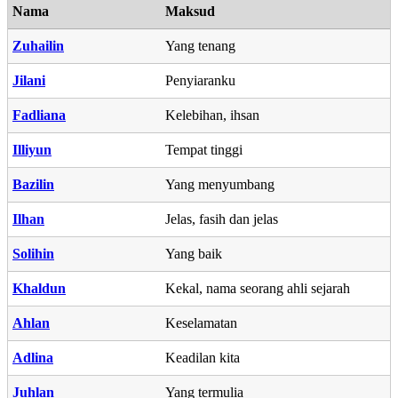
Nama
Maksud
Zuhailin
Yang tenang
Jilani
Penyiaranku
Fadliana
Kelebihan, ihsan
Illiyun
Tempat tinggi
Bazilin
Yang menyumbang
Ilhan
Jelas, fasih dan jelas
Solihin
Yang baik
Khaldun
Kekal, nama seorang ahli sejarah
Ahlan
Keselamatan
Adlina
Keadilan kita
Juhlan
Yang termulia