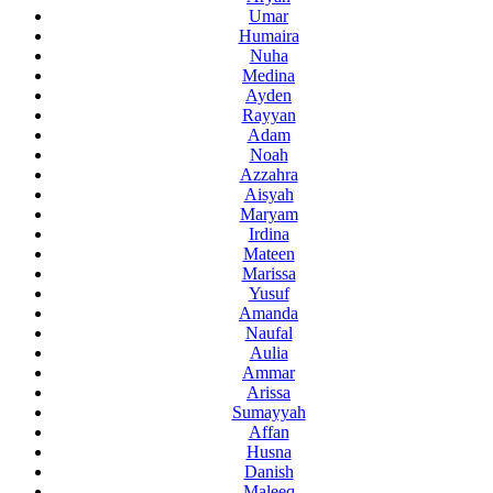
Umar
Humaira
Nuha
Medina
Ayden
Rayyan
Adam
Noah
Azzahra
Aisyah
Maryam
Irdina
Mateen
Marissa
Yusuf
Amanda
Naufal
Aulia
Ammar
Arissa
Sumayyah
Affan
Husna
Danish
Maleeq