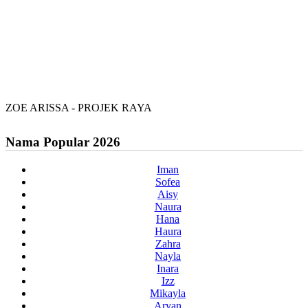
ZOE ARISSA - PROJEK RAYA
Nama Popular 2026
Iman
Sofea
Aisy
Naura
Hana
Haura
Zahra
Nayla
Inara
Izz
Mikayla
Aryan