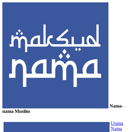
Nama-
nama Muslim
≡
Utama
Nama