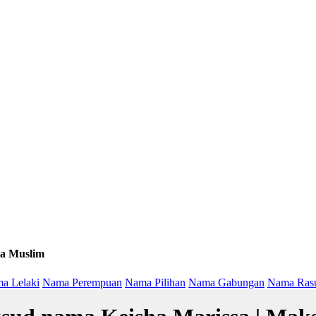
a Muslim
a Lelaki
Nama Perempuan
Nama Pilihan
Nama Gabungan
Nama Ras