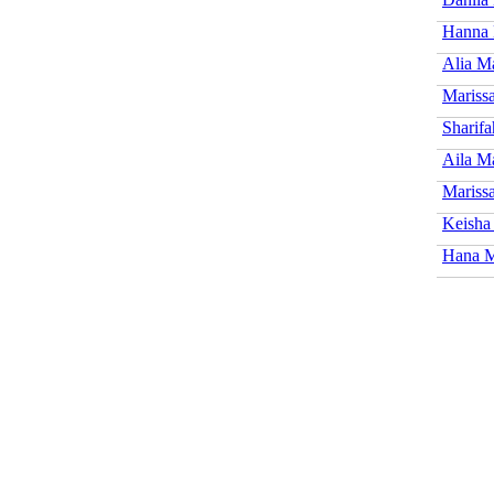
Hanna 
Alia Ma
Marissa
Sharifa
Aila Ma
Marissa
Keisha
Hana M