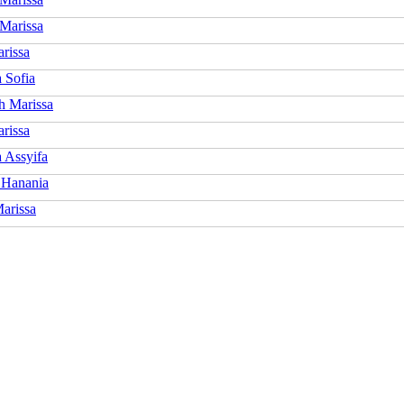
Marissa
rissa
 Sofia
h Marissa
rissa
 Assyifa
 Hanania
arissa