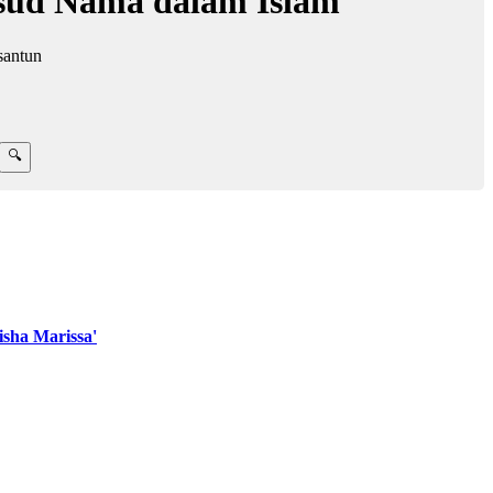
sud Nama dalam Islam
santun
sha Marissa'