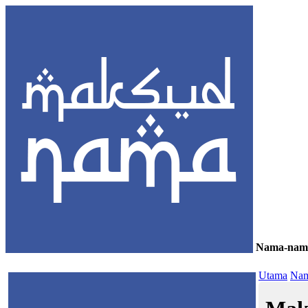
Nama-nam
≡
Utama
Nam