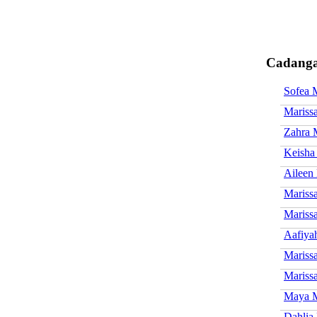
Cadanga
Sofea 
Mariss
Zahra 
Keisha 
Aileen
Mariss
Marissa
Aafiya
Mariss
Mariss
Maya M
Dahlia