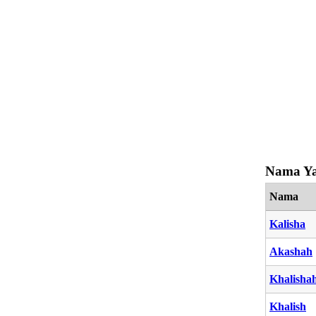
Nama Ya
Nama
Kalisha
Akashah
Khalisha
Khalish