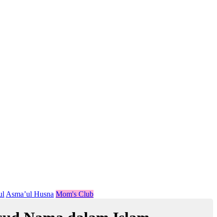
ul
Asma’ul Husna
Mom's Club