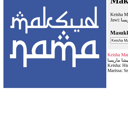
Mak
Keisha Ma
Jawi:
يسا
Masuk
Keisha Mar
شا ماريسا
Keisha: Hi
Marissa: S