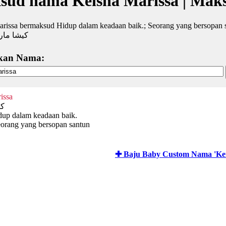
sud nama Keisha Marissa | Mak
rissa bermaksud Hidup dalam keadaan baik.; Seorang yang bersopan 
كيشا مار
kan Nama:
issa
كي
dup dalam keadaan baik.
eorang yang bersopan santun
✚ Baju Baby Custom Nama 'Kei