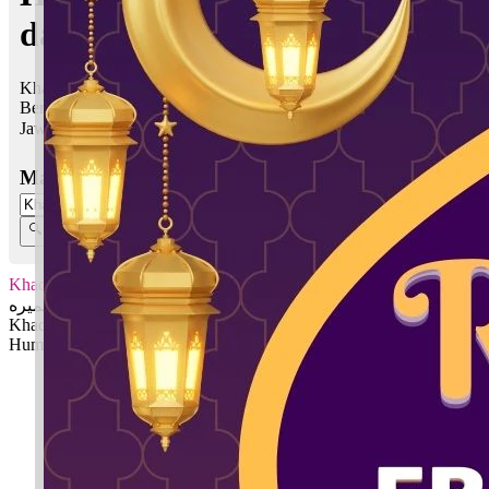
dalam Islam
Khadijah Humairah bermaksud Nama isteri Rasulullah SAW;
Berpipi merah
Jawi:
خديجة حميره
Masukkan Nama:
Khadijah Humairah
خديجة حميره
Khadijah: Nama isteri Rasulullah SAW
Humairah: Berpipi merah
✚ Baju Baby Custom Nama 'Khadijah Humairah'