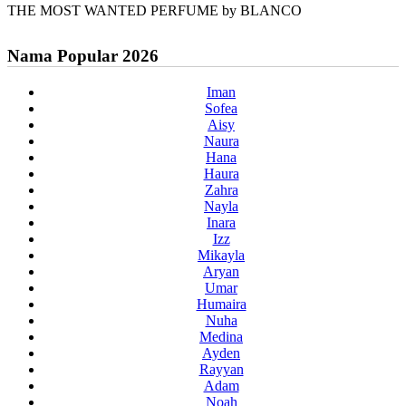
THE MOST WANTED PERFUME by BLANCO
Nama Popular 2026
Iman
Sofea
Aisy
Naura
Hana
Haura
Zahra
Nayla
Inara
Izz
Mikayla
Aryan
Umar
Humaira
Nuha
Medina
Ayden
Rayyan
Adam
Noah