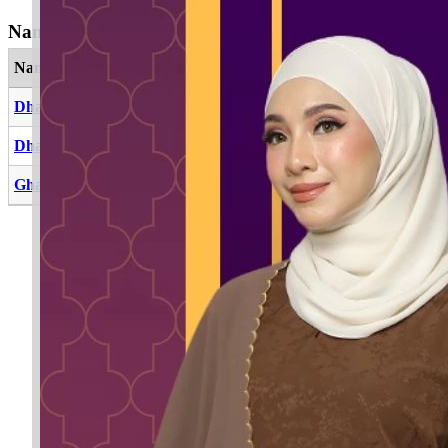
Nama Yang Berkaitan dengan Khadijah Humairah
Nama
Maksud
Dhamirah
Jiwa
Dhamrah
Nama sahabat nabi Muhammad SAW
Ghamirah
Yang mengembara