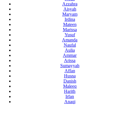
Azzahra
Aisyah
Maryam
Irdina
Mateen
Marissa
Yusuf
Amanda
Naufal
Aulia
Ammar
Arissa
Sumayyah
Affan
Husna
Danish
Maleeq
Harith
Irfan
Anaqi