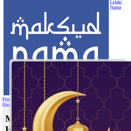
Lelaki
Nama
Perempuan
Nama Pilihan
Nama Gabungan
Nama Rasul
Asma’ul
Husna
Mom's Club
Maksud nama Khadijah
Humairah | Maksud Nama