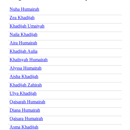
Nuha Humairah
Zea Khadijah
Khadijah Umaiyah
Naila Khadijah
Aira Humairah
Khadijah Aulia
Khalisyah Humairah
Alyssa Humairah
Aisha Khadijah
Khadijah Zahirah
Ulya Khadijah
Qaisarah Humairah
Diana Humairah
Qaisara Humairah
Asma Khadijah