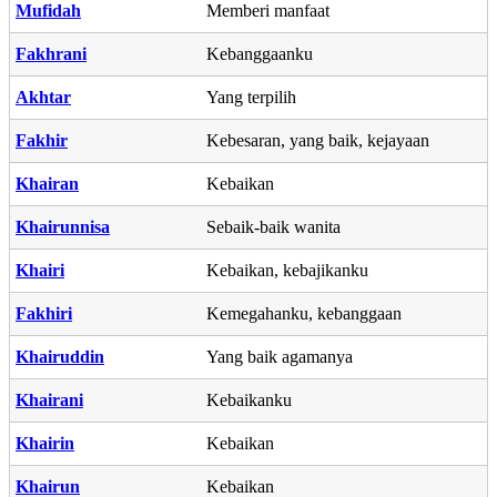
Mufidah
Memberi manfaat
Fakhrani
Kebanggaanku
Akhtar
Yang terpilih
Fakhir
Kebesaran, yang baik, kejayaan
Khairan
Kebaikan
Khairunnisa
Sebaik-baik wanita
Khairi
Kebaikan, kebajikanku
Fakhiri
Kemegahanku, kebanggaan
Khairuddin
Yang baik agamanya
Khairani
Kebaikanku
Khairin
Kebaikan
Khairun
Kebaikan