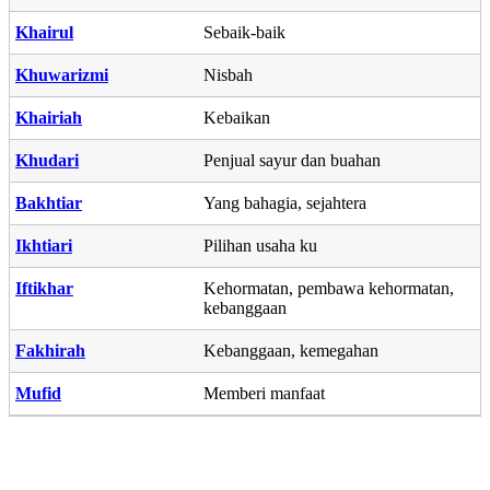
Khairul
Sebaik-baik
Khuwarizmi
Nisbah
Khairiah
Kebaikan
Khudari
Penjual sayur dan buahan
Bakhtiar
Yang bahagia, sejahtera
Ikhtiari
Pilihan usaha ku
Iftikhar
Kehormatan, pembawa kehormatan,
kebanggaan
Fakhirah
Kebanggaan, kemegahan
Mufid
Memberi manfaat