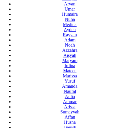
Aryan
Umar
Humaira
Nuha
Medina
Ayden
Rayyan
Adam
Noah
Azzahra
Aisyah
Maryam
Irdina
Mateen
Marissa
Yusuf
Amanda
Naufal
Aulia
Ammar
Arissa
Sumayyah
Affan
Husna
Danish