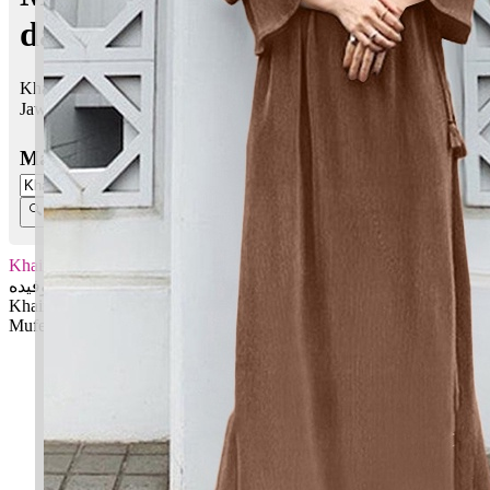
dalam Islam
Khaira Mufeeda bermaksud Kebaikan; Memberi manfaat
Jawi:
خيرا موفيده
Masukkan Nama:
Khaira Mufeeda
خيرا موفيده
Khaira: Kebaikan
Mufeeda: Memberi manfaat
✚ Baju Baby Custom Nama 'Khaira Mufeeda'