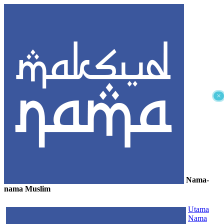
×
Nama-
nama Muslim
≡
Utama
Nama