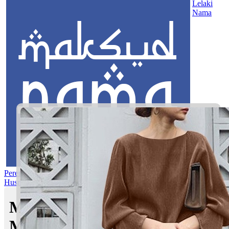
Lelaki
Nama
Perempuan
Nama Pilihan
Nama Gabungan
Nama Rasul
Asma’ul
Husna
Mom's Club
Maksud nama Khaira
Mufeeda | Maksud Nama