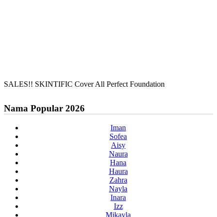
SALES!! SKINTIFIC Cover All Perfect Foundation
Nama Popular 2026
Iman
Sofea
Aisy
Naura
Hana
Haura
Zahra
Nayla
Inara
Izz
Mikayla