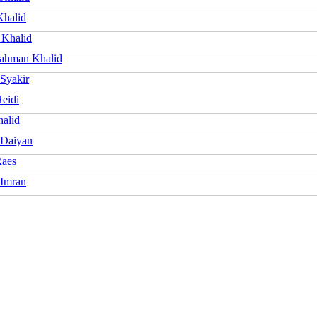
Khalid
 Khalid
ahman Khalid
 Syakir
Heidi
alid
 Daiyan
Raes
 Imran