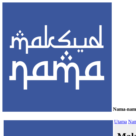
Nama-nam
≡
Utama
Nam