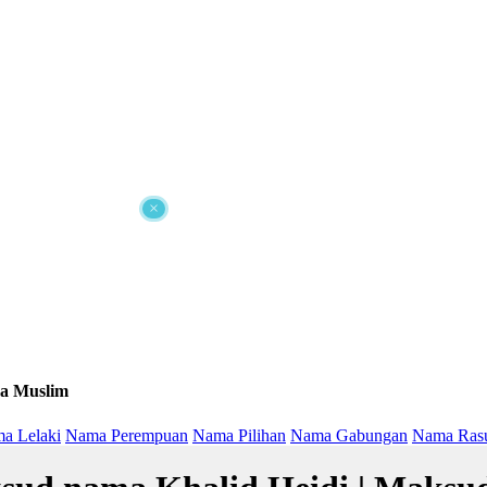
×
a Muslim
a Lelaki
Nama Perempuan
Nama Pilihan
Nama Gabungan
Nama Ras