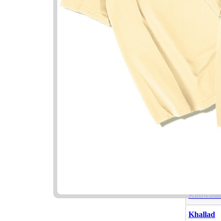
Nama Ya
Nama
Khulud
Khaldun
Khuwaili
Khallad