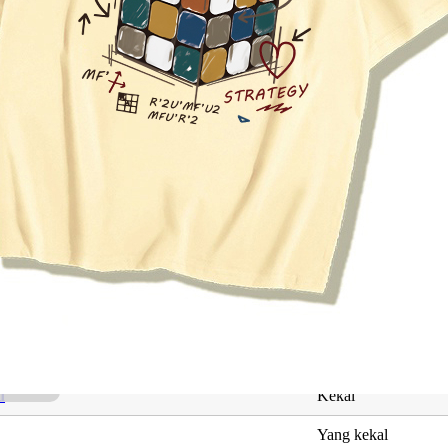
ng Berkaitan dengan Khalid Heidi
Maksud
Abadi
Kekal, nama seorang 
d
Kekal
Yang kekal