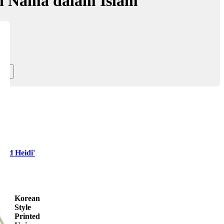
d Nama dalam Islam
lid Heidi'
Korean
Style
Printed