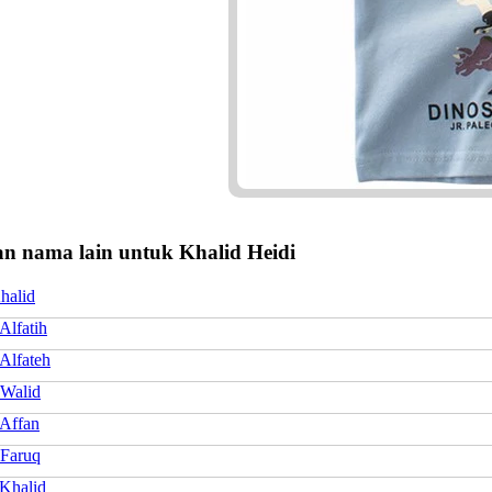
n nama lain untuk Khalid Heidi
halid
Alfatih
Alfateh
 Walid
 Affan
 Faruq
 Khalid