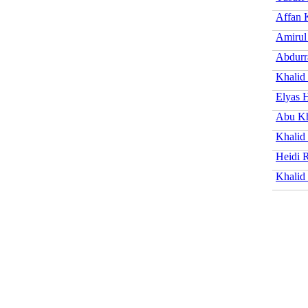
Affan 
Amirul
Abdurr
Khalid
Elyas 
Abu Kh
Khalid
Heidi 
Khalid