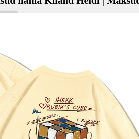
sud nama Khalid Heidi | Maksu
idi bermaksud Abadi, kekal; Adil, jujur
خالد ه
kan Nama:
di
adi, kekal
 jujur
✚ Baju Baby Custom Nama 'Kha