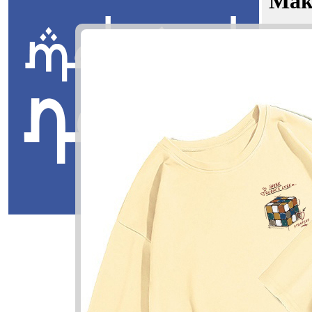
Mak
Khalid He
Jawi:
يدي
Masuk
Khalid Hei
خالد هيدي
Khalid: Ab
Heidi: Adil,