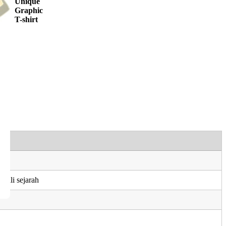
Unique
Graphic
T-shirt
ahli sejarah