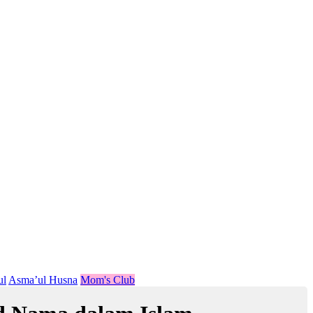
ul
Asma’ul Husna
Mom's Club