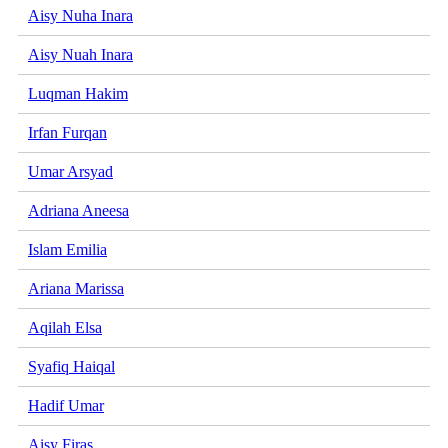
Aisy Nuha Inara
Aisy Nuah Inara
Luqman Hakim
Irfan Furqan
Umar Arsyad
Adriana Aneesa
Islam Emilia
Ariana Marissa
Aqilah Elsa
Syafiq Haiqal
Hadif Umar
Aisy Firas