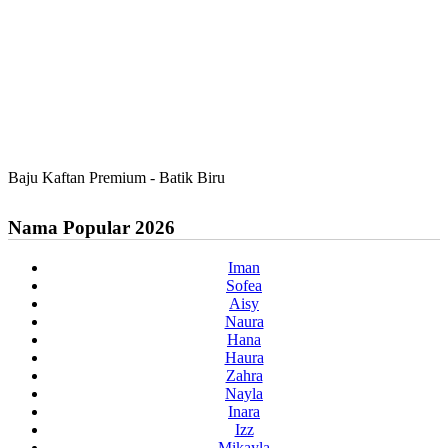
Baju Kaftan Premium - Batik Biru
Nama Popular 2026
Iman
Sofea
Aisy
Naura
Hana
Haura
Zahra
Nayla
Inara
Izz
Mikayla