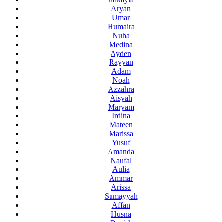
Aryan
Umar
Humaira
Nuha
Medina
Ayden
Rayyan
Adam
Noah
Azzahra
Aisyah
Maryam
Irdina
Mateen
Marissa
Yusuf
Amanda
Naufal
Aulia
Ammar
Arissa
Sumayyah
Affan
Husna