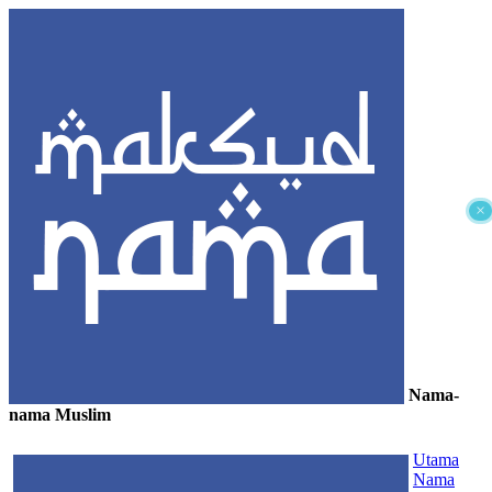
×
Nama-
nama Muslim
≡
Utama
Nama