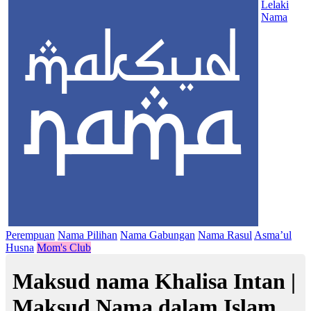
Lelaki
Nama
Perempuan
Nama Pilihan
Nama Gabungan
Nama Rasul
Asma’ul
Husna
Mom's Club
Maksud nama Khalisa Intan |
Maksud Nama dalam Islam