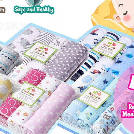
ng Berkaitan dengan Khalish Zahin
Maksud
Murni
Jauh dari yang dikej
Bunga yang cantik
Bunga, keindahan, b