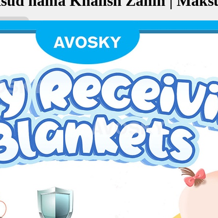
sud nama Khalish Zahin | Maks
ahin bermaksud Suci, ikhlas, murni; Yang cerdik
خالص ظاه
kan Nama:
hin
خا
ci, ikhlas, murni
g cerdik
✚ Baju Baby Custom Nama 'Kha