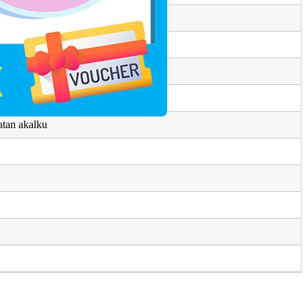
ertianku
tan akalku