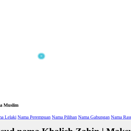
×
a Muslim
a Lelaki
Nama Perempuan
Nama Pilihan
Nama Gabungan
Nama Ras