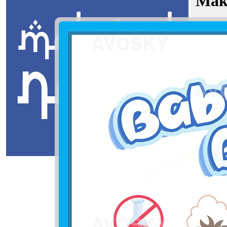
Mak
Khalish Z
Jawi:
ين
Masuk
Khalish Za
لص ظاهين
Khalish: Su
Zahin: Yan