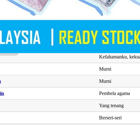
Yang cerdik
Sedap dipandang
Pemahamanku, peng
h
Menurut akal
Kefahamanku, kekua
Murni
h
Murni
in
Pembela agama
Yang tenang
Berseri-seri