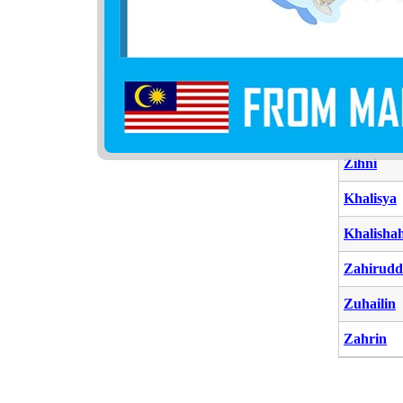
Zuhnun
Zahwan
Dzihni
Dzihniya
Zihni
Khalisya
Khalisha
Zahirudd
Zuhailin
Zahrin