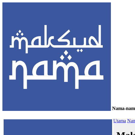
Nama-nam
≡
Utama
Nam