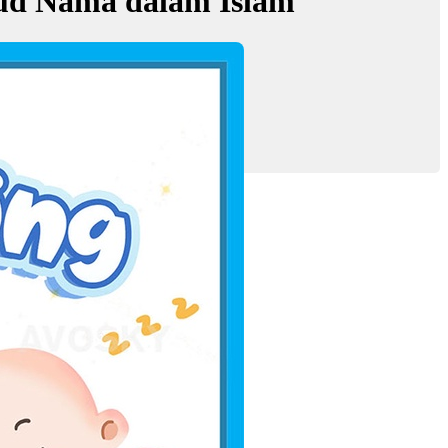
ud Nama dalam Islam
lish Zahin'