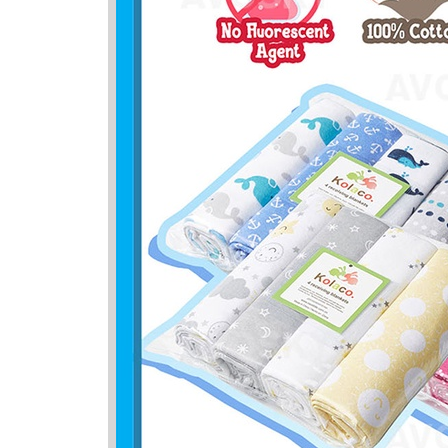
Nama Ya
Nama
Kalisha
Nazhan
Zahrani
Zahran