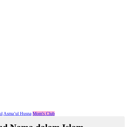
ul
Asma’ul Husna
Mom's Club