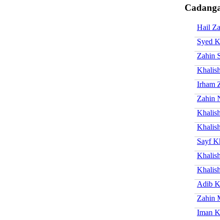
Cadanga
Hail Z
Syed K
Zahin 
Khalis
Irham 
Zahin 
Khalis
Khalis
Sayf K
Khalis
Khalis
Adib K
Zahin 
Iman K