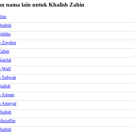
n nama lain untuk Khalish Zahin
ahin
halish
Siddiq
h Zayden
Zahin
Naufal
h Wafi
h Safwan
halish
h Aiman
h Amsyar
halish
Muzaffar
halish