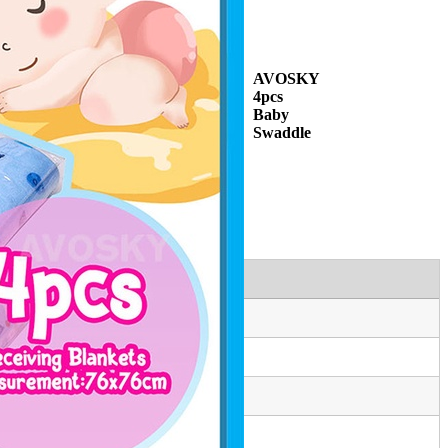
AVOSKY
4pcs
Baby
Swaddle
i
erseri