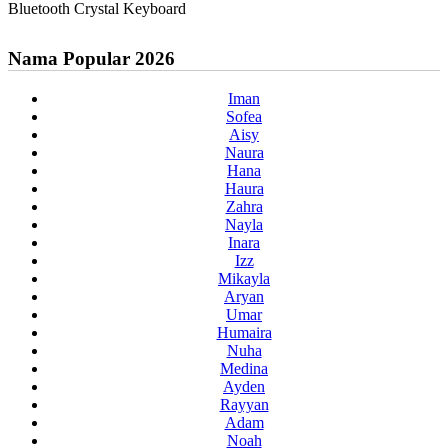
Bluetooth Crystal Keyboard
Nama Popular 2026
Iman
Sofea
Aisy
Naura
Hana
Haura
Zahra
Nayla
Inara
Izz
Mikayla
Aryan
Umar
Humaira
Nuha
Medina
Ayden
Rayyan
Adam
Noah