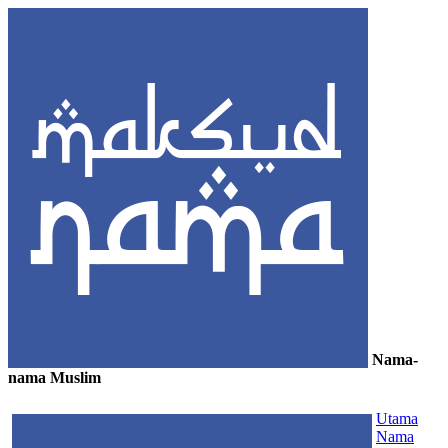
Nama-
nama Muslim
≡
Utama
Nama