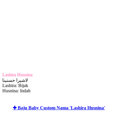
Lashira Husnina
لاشيرا حسنينا
Lashira: Bijak
Husnina: Indah
✚ Baju Baby Custom Nama 'Lashira Husnina'