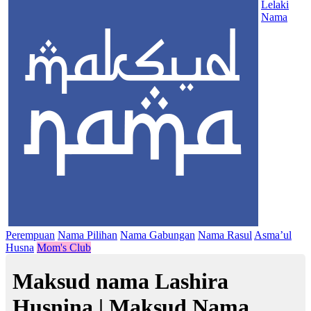
Lelaki
Nama
Perempuan
Nama Pilihan
Nama Gabungan
Nama Rasul
Asma’ul
Husna
Mom's Club
Maksud nama Lashira
Husnina | Maksud Nama