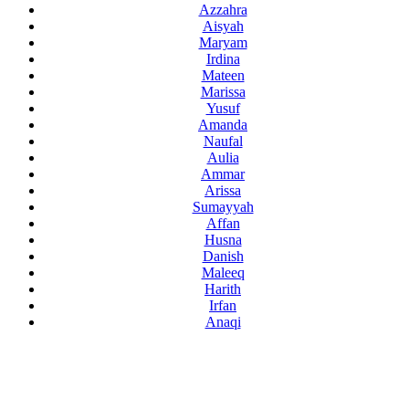
Azzahra
Aisyah
Maryam
Irdina
Mateen
Marissa
Yusuf
Amanda
Naufal
Aulia
Ammar
Arissa
Sumayyah
Affan
Husna
Danish
Maleeq
Harith
Irfan
Anaqi