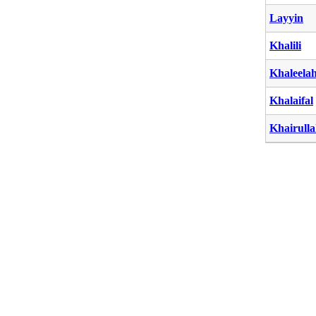
Layyin
Khalili
Khaleela
Khalaifal
Khairull