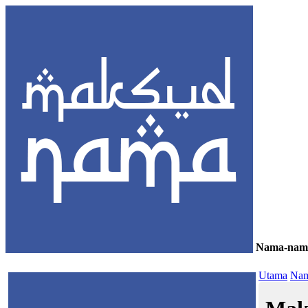
Nama-nam
≡
Utama
Nam