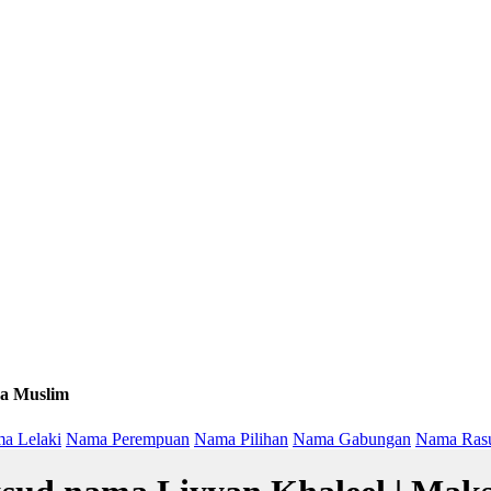
a Muslim
a Lelaki
Nama Perempuan
Nama Pilihan
Nama Gabungan
Nama Ras