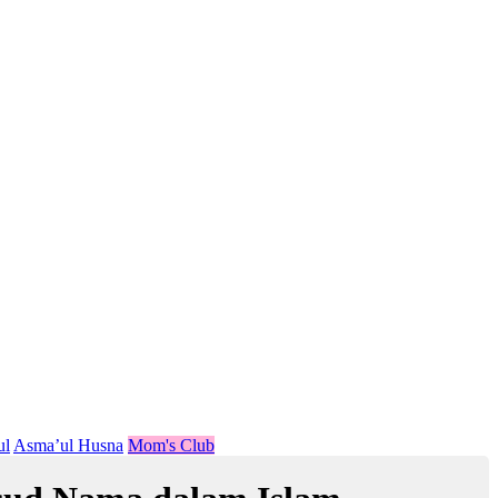
ul
Asma’ul Husna
Mom's Club