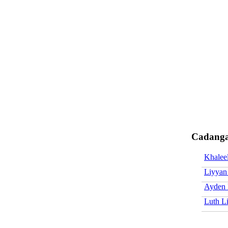
Cadanga
Khaleel
Liyyan
Ayden 
Luth L