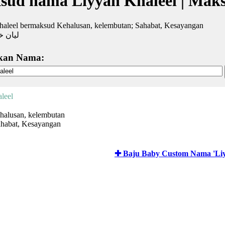
sud nama Liyyan Khaleel | Mak
haleel bermaksud Kehalusan, kelembutan; Sahabat, Kesayangan
ليان خ
kan Nama:
leel
halusan, kelembutan
ahabat, Kesayangan
✚ Baju Baby Custom Nama 'Liy