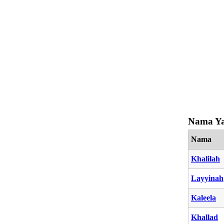
Nama Ya
Nama
Khalilah
Layyinah
Kaleela
Khallad