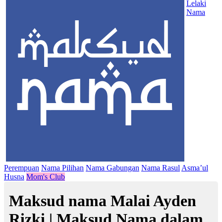
Lelaki
Nama
Perempuan
Nama Pilihan
Nama Gabungan
Nama Rasul
Asma’ul
Husna
Mom's Club
Maksud nama Malai Ayden
Rizki | Maksud Nama dalam