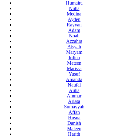
Humaira
Nuha
Medina
Ayden
Rayyan
Adam
Noah
Azzahra
Aisyah
Maryam
Irdina
Mateen
Marissa
Yusuf
Amanda
Naufal
Aulia
Ammar
Arissa
Sumayyah
Affan
Husna
Danish
Maleeq
Harith