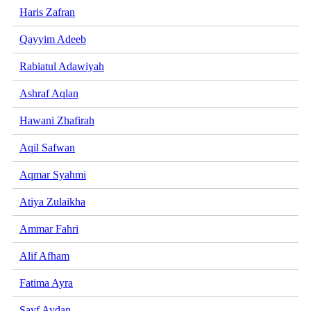
Haris Zafran
Qayyim Adeeb
Rabiatul Adawiyah
Ashraf Aqlan
Hawani Zhafirah
Aqil Safwan
Aqmar Syahmi
Atiya Zulaikha
Ammar Fahri
Alif Afham
Fatima Ayra
Sayf Aydan