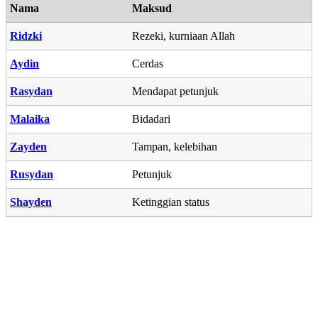
Nama
Maksud
Ridzki
Rezeki, kurniaan Allah
Aydin
Cerdas
Rasydan
Mendapat petunjuk
Malaika
Bidadari
Zayden
Tampan, kelebihan
Rusydan
Petunjuk
Shayden
Ketinggian status