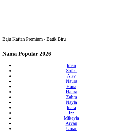
Baju Kaftan Premium - Batik Biru
Nama Popular 2026
Iman
Sofea
Aisy
Naura
Hana
Haura
Zahra
Nayla
Inara
Izz
Mikayla
Aryan
Umar