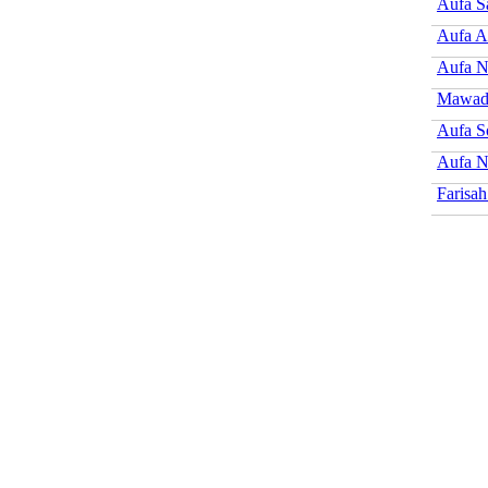
Aufa S
Aufa A
Aufa N
Mawadd
Aufa S
Aufa N
Farisa