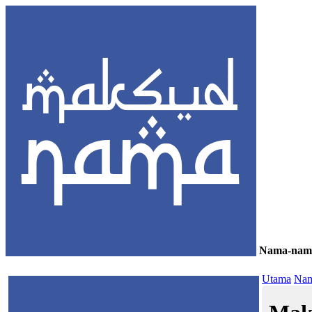
Nama-nam
≡
Utama
Nam