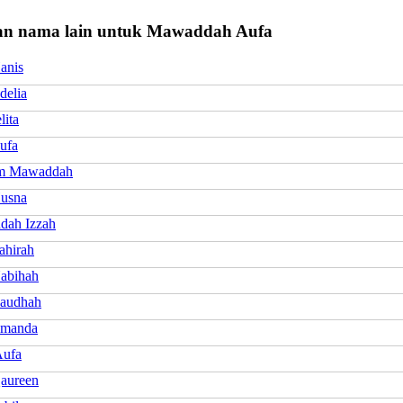
n nama lain untuk Mawaddah Aufa
anis
delia
lita
ufa
m Mawaddah
usna
ah Izzah
ahirah
abihah
audhah
Amanda
Aufa
aureen