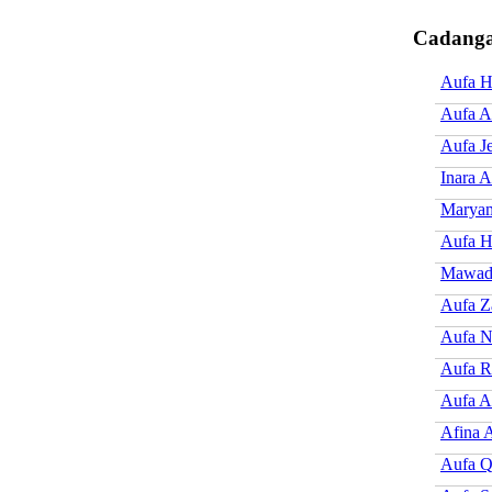
Cadanga
Aufa H
Aufa A
Aufa Je
Inara A
Marya
Aufa H
Mawadd
Aufa Z
Aufa N
Aufa R
Aufa 
Afina 
Aufa Q