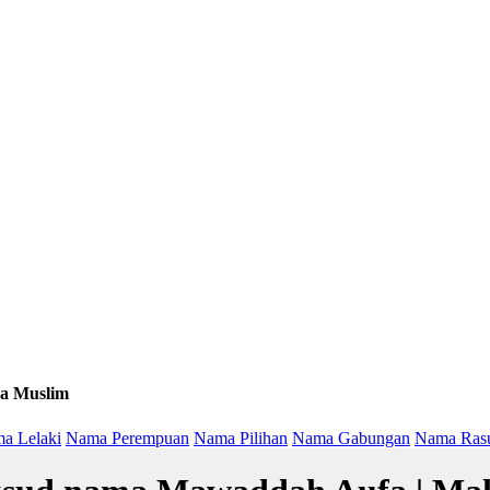
a Muslim
a Lelaki
Nama Perempuan
Nama Pilihan
Nama Gabungan
Nama Ras