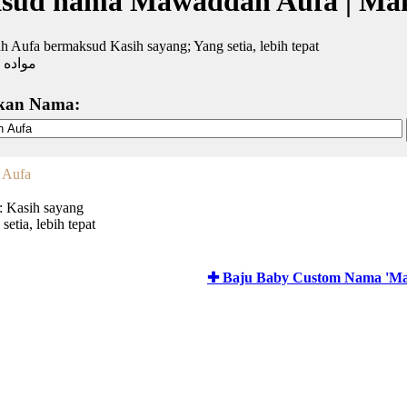
sud nama Mawaddah Aufa | Mak
Aufa bermaksud Kasih sayang; Yang setia, lebih tepat
مواده أ
kan Nama:
 Aufa
 Kasih sayang
setia, lebih tepat
✚ Baju Baby Custom Nama 'M