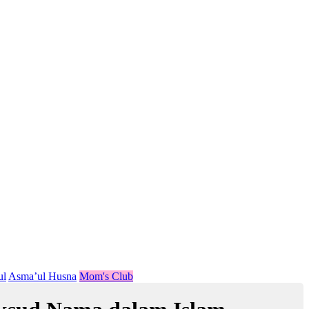
ul
Asma’ul Husna
Mom's Club