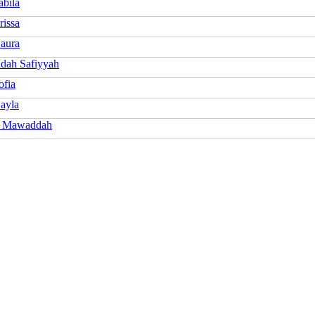
abila
rissa
aura
ah Safiyyah
ofia
ayla
h Mawaddah