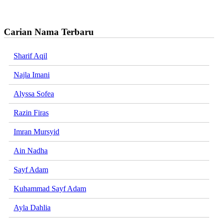
Carian Nama Terbaru
Sharif Aqil
Najla Imani
Alyssa Sofea
Razin Firas
Imran Mursyid
Ain Nadha
Sayf Adam
Kuhammad Sayf Adam
Ayla Dahlia