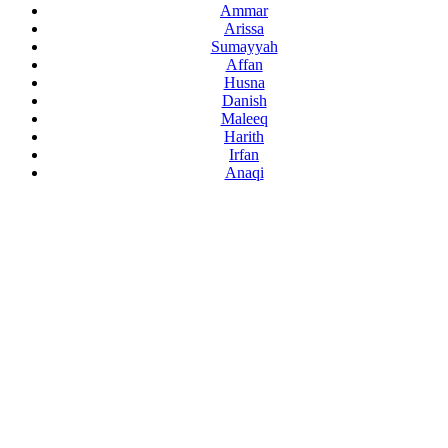
Ammar
Arissa
Sumayyah
Affan
Husna
Danish
Maleeq
Harith
Irfan
Anaqi