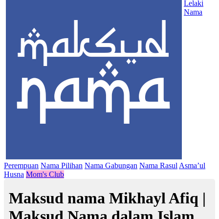
Lelaki
Nama
Perempuan
Nama Pilihan
Nama Gabungan
Nama Rasul
Asma’ul
Husna
Mom's Club
Maksud nama Mikhayl Afiq |
Maksud Nama dalam Islam