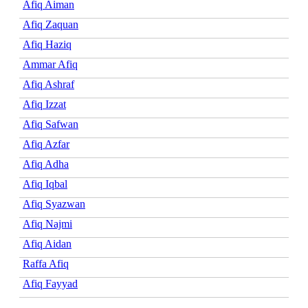
Afiq Aiman
Afiq Zaquan
Afiq Haziq
Ammar Afiq
Afiq Ashraf
Afiq Izzat
Afiq Safwan
Afiq Azfar
Afiq Adha
Afiq Iqbal
Afiq Syazwan
Afiq Najmi
Afiq Aidan
Raffa Afiq
Afiq Fayyad