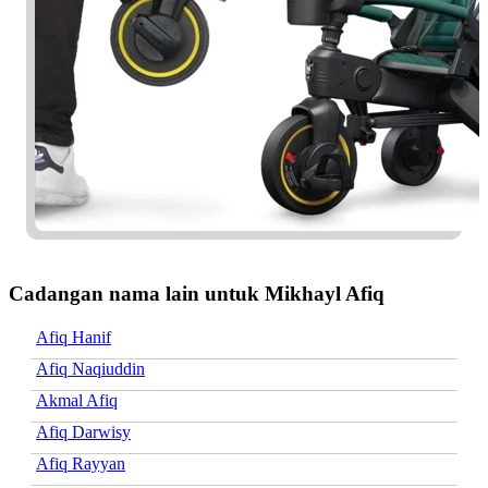
Cadangan nama lain untuk Mikhayl Afiq
Afiq Hanif
Afiq Naqiuddin
Akmal Afiq
Afiq Darwisy
Afiq Rayyan