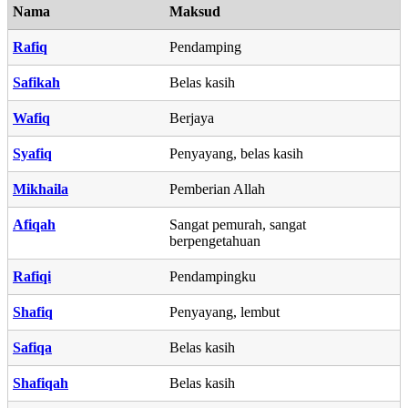
Nama
Maksud
Rafiq
Pendamping
Safikah
Belas kasih
Wafiq
Berjaya
Syafiq
Penyayang, belas kasih
Mikhaila
Pemberian Allah
Afiqah
Sangat pemurah, sangat
berpengetahuan
Rafiqi
Pendampingku
Shafiq
Penyayang, lembut
Safiqa
Belas kasih
Shafiqah
Belas kasih