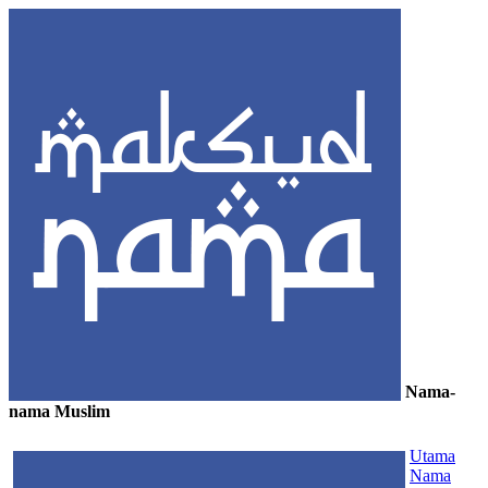
Nama-
nama Muslim
≡
Utama
Nama