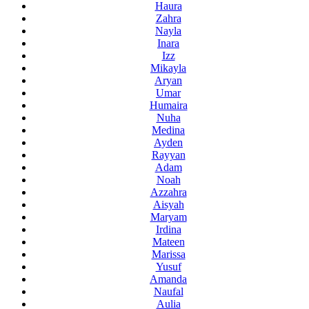
Haura
Zahra
Nayla
Inara
Izz
Mikayla
Aryan
Umar
Humaira
Nuha
Medina
Ayden
Rayyan
Adam
Noah
Azzahra
Aisyah
Maryam
Irdina
Mateen
Marissa
Yusuf
Amanda
Naufal
Aulia