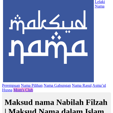
Lelaki
Nama
Perempuan
Nama Pilihan
Nama Gabungan
Nama Rasul
Asma’ul
Husna
Mom's Club
Maksud nama Nabilah Filzah
| Maksud Nama dalam Islam