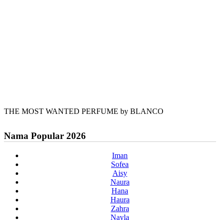
THE MOST WANTED PERFUME by BLANCO
Nama Popular 2026
Iman
Sofea
Aisy
Naura
Hana
Haura
Zahra
Nayla