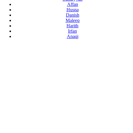
Affan
Husna
Danish
Maleeq
Harith
Irfan
Anaqi