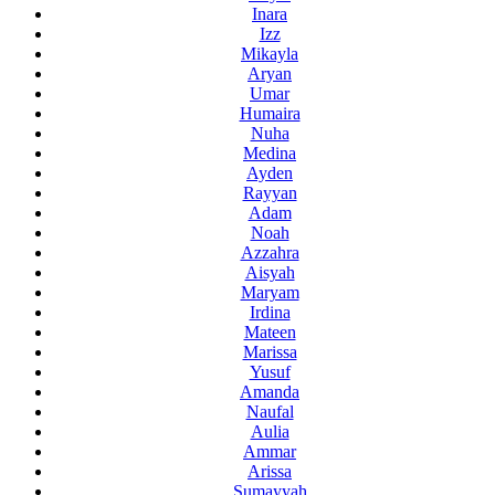
Inara
Izz
Mikayla
Aryan
Umar
Humaira
Nuha
Medina
Ayden
Rayyan
Adam
Noah
Azzahra
Aisyah
Maryam
Irdina
Mateen
Marissa
Yusuf
Amanda
Naufal
Aulia
Ammar
Arissa
Sumayyah