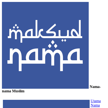
Nama-
nama Muslim
≡
Utama
Nama