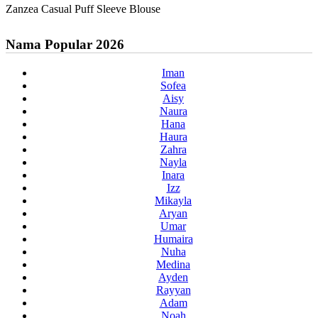
Zanzea Casual Puff Sleeve Blouse
Nama Popular 2026
Iman
Sofea
Aisy
Naura
Hana
Haura
Zahra
Nayla
Inara
Izz
Mikayla
Aryan
Umar
Humaira
Nuha
Medina
Ayden
Rayyan
Adam
Noah