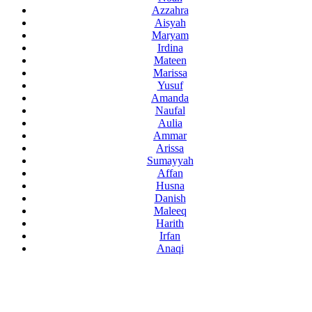
Azzahra
Aisyah
Maryam
Irdina
Mateen
Marissa
Yusuf
Amanda
Naufal
Aulia
Ammar
Arissa
Sumayyah
Affan
Husna
Danish
Maleeq
Harith
Irfan
Anaqi