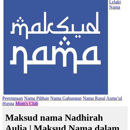
Lelaki
Nama
Perempuan
Nama Pilihan
Nama Gabungan
Nama Rasul
Asma’ul
Husna
Mom's Club
Maksud nama Nadhirah
Aulia | Maksud Nama dalam