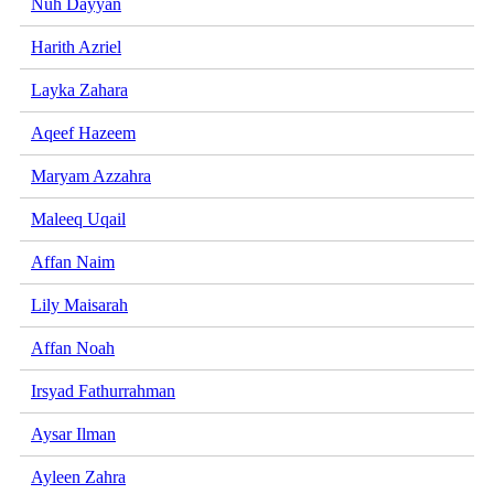
Nuh Dayyan
Harith Azriel
Layka Zahara
Aqeef Hazeem
Maryam Azzahra
Maleeq Uqail
Affan Naim
Lily Maisarah
Affan Noah
Irsyad Fathurrahman
Aysar Ilman
Ayleen Zahra