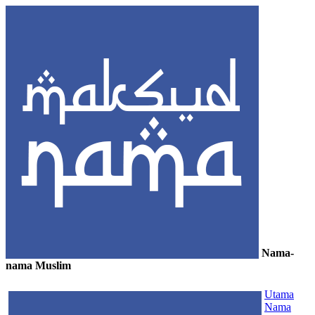
Nama-
nama Muslim
≡
Utama
Nama