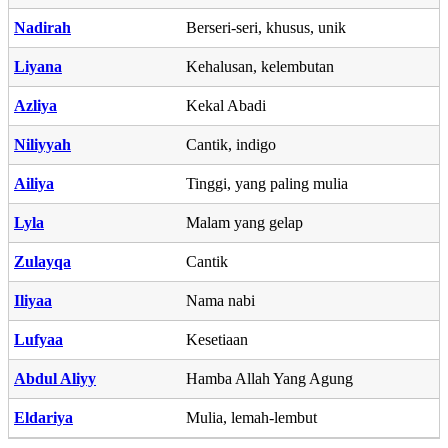
Nadirah
Berseri-seri, khusus, unik
Liyana
Kehalusan, kelembutan
Azliya
Kekal Abadi
Niliyyah
Cantik, indigo
Ailiya
Tinggi, yang paling mulia
Lyla
Malam yang gelap
Zulayqa
Cantik
Iliyaa
Nama nabi
Lufyaa
Kesetiaan
Abdul Aliyy
Hamba Allah Yang Agung
Eldariya
Mulia, lemah-lembut