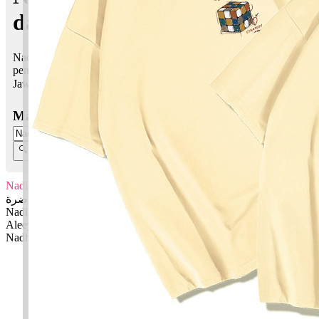
dalam Islam
Nadia Aleeya Nadhirah bermaksud Awal mula sesuatu,
pembawa kesetiaan; Tinggi, yang paling mulia; Yang berseri-seri
Jawi:
ناديا علياء ناضرة
Masukkan Nama:
Nadia Aleeya Nadhirah
ناديا علياء ناضرة
Nadia: Awal mula sesuatu, pembawa kesetiaan
Aleeya: Tinggi, yang paling mulia
Nadhirah: Yang berseri-seri
✚ Baju Baby Custom Nama 'Nadia Aleeya
Nadhirah'