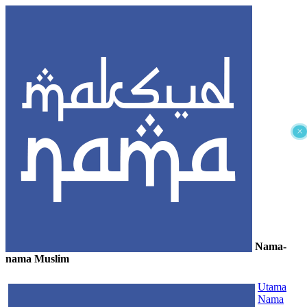
×
Nama-
nama Muslim
≡
Utama
Nama