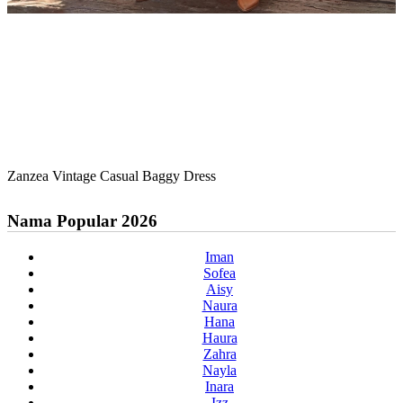
Zanzea Vintage Casual Baggy Dress
Nama Popular 2026
Iman
Sofea
Aisy
Naura
Hana
Haura
Zahra
Nayla
Inara
Izz