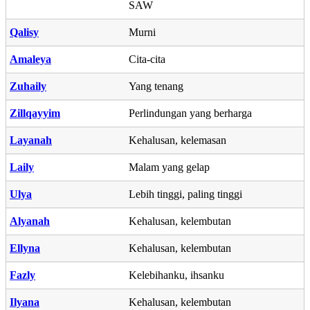
SAW
Qalisy
Murni
Amaleya
Cita-cita
Zuhaily
Yang tenang
Zillqayyim
Perlindungan yang berharga
Layanah
Kehalusan, kelemasan
Laily
Malam yang gelap
Ulya
Lebih tinggi, paling tinggi
Alyanah
Kehalusan, kelembutan
Ellyna
Kehalusan, kelembutan
Fazly
Kelebihanku, ihsanku
Ilyana
Kehalusan, kelembutan