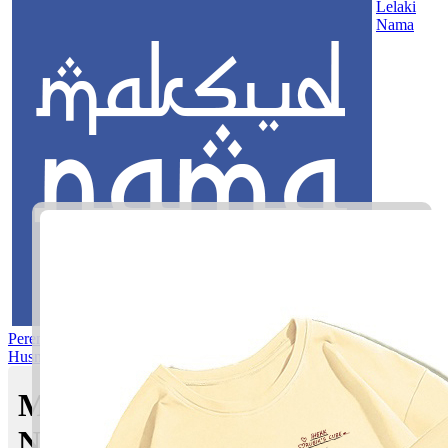
Lelaki
Nama
Perempuan
Nama Pilihan
Nama Gabungan
Nama Rasul
Asma’ul
Husna
Mom's Club
Maksud nama Nadia Aleeya
Nadhirah | Maksud Nama