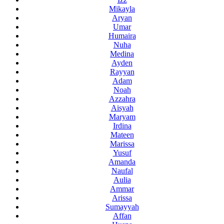
Mikayla
Aryan
Umar
Humaira
Nuha
Medina
Ayden
Rayyan
Adam
Noah
Azzahra
Aisyah
Maryam
Irdina
Mateen
Marissa
Yusuf
Amanda
Naufal
Aulia
Ammar
Arissa
Sumayyah
Affan