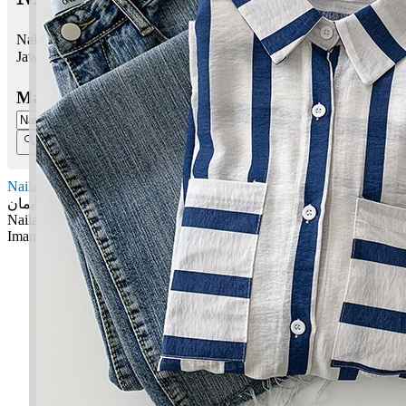
Naila Iman bermaksud Sesuatu yg istimewa; Iman, keimanan
Jawi:
نايلا ايمان
Masukkan Nama:
Naila Iman
نايلا ايمان
Naila: Sesuatu yg istimewa
Iman: Iman, keimanan
✚ Baju Baby Custom Nama 'Naila Iman'