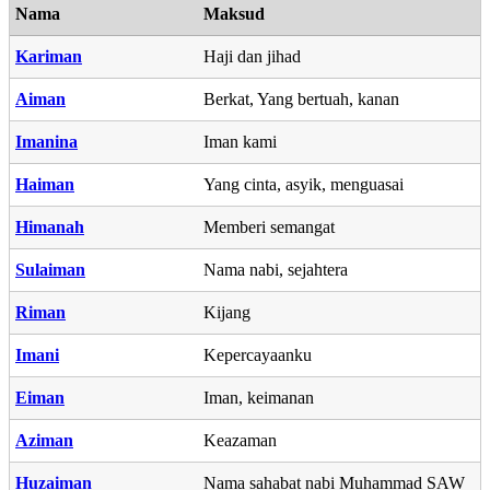
Nama
Maksud
Kariman
Haji dan jihad
Aiman
Berkat, Yang bertuah, kanan
Imanina
Iman kami
Haiman
Yang cinta, asyik, menguasai
Himanah
Memberi semangat
Sulaiman
Nama nabi, sejahtera
Riman
Kijang
Imani
Kepercayaanku
Eiman
Iman, keimanan
Aziman
Keazaman
Huzaiman
Nama sahabat nabi Muhammad SAW