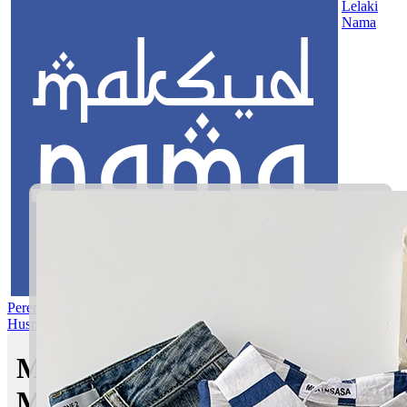
Lelaki
Nama
Perempuan
Nama Pilihan
Nama Gabungan
Nama Rasul
Asma’ul
Husna
Mom's Club
Maksud nama Naila Iman |
Maksud Nama dalam Islam