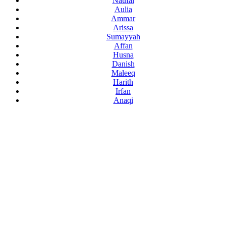
Naufal
Aulia
Ammar
Arissa
Sumayyah
Affan
Husna
Danish
Maleeq
Harith
Irfan
Anaqi