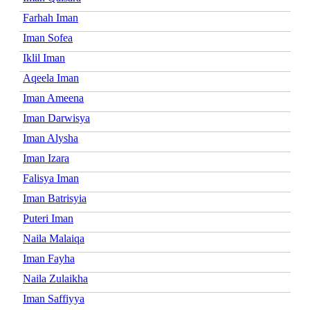
Farhah Iman
Iman Sofea
Iklil Iman
Aqeela Iman
Iman Ameena
Iman Darwisya
Iman Alysha
Iman Izara
Falisya Iman
Iman Batrisyia
Puteri Iman
Naila Malaiqa
Iman Fayha
Naila Zulaikha
Iman Saffiyya