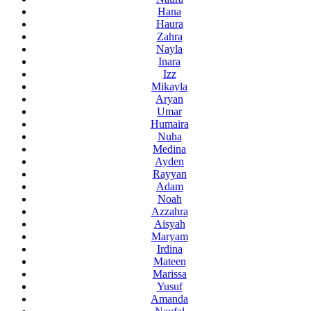
Hana
Haura
Zahra
Nayla
Inara
Izz
Mikayla
Aryan
Umar
Humaira
Nuha
Medina
Ayden
Rayyan
Adam
Noah
Azzahra
Aisyah
Maryam
Irdina
Mateen
Marissa
Yusuf
Amanda