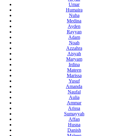
Umar
Humaira
Nuha
Medina
Ayden
Rayyan
Adam
Noah
Azzahra
Aisyah
Maryam
Irdina
Mateen
Marissa
Yusuf
Amanda
Naufal
Aulia
Ammar
Arissa
Sumayyah
Affan
Husna
Danish
Maleeq