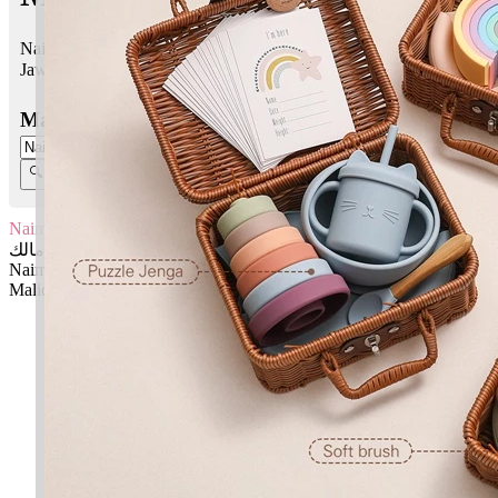
Naim Maliq bermaksud Kesenangan, kenikmatan; Yang memiliki
Jawi:
نعيم مالك
Masukkan Nama:
Naim Maliq
نعيم مالك
Naim: Kesenangan, kenikmatan
Maliq: Yang memiliki
✚ Baju Baby Custom Nama 'Naim Maliq'