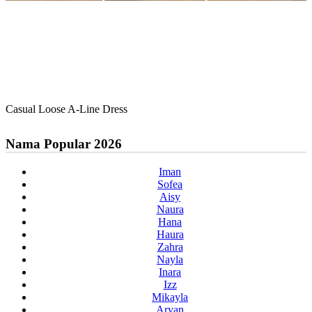
Casual Loose A-Line Dress
Nama Popular 2026
Iman
Sofea
Aisy
Naura
Hana
Haura
Zahra
Nayla
Inara
Izz
Mikayla
Aryan