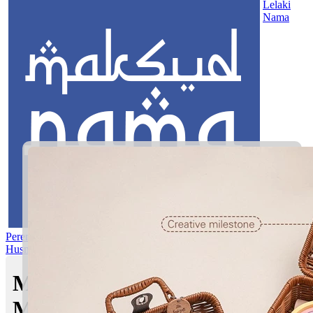
Lelaki
Nama
Perempuan
Nama Pilihan
Nama Gabungan
Nama Rasul
Asma’ul
Husna
Mom's Club
Maksud nama Naim Maliq |
Maksud Nama dalam Islam