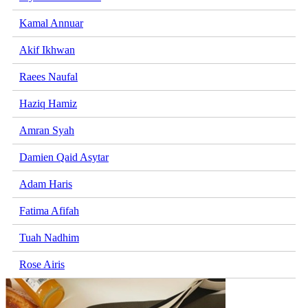
Kamal Annuar
Akif Ikhwan
Raees Naufal
Haziq Hamiz
Amran Syah
Damien Qaid Asytar
Adam Haris
Fatima Afifah
Tuah Nadhim
Rose Airis