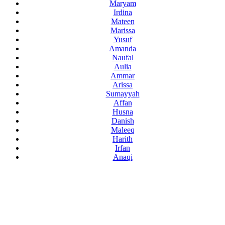
Maryam
Irdina
Mateen
Marissa
Yusuf
Amanda
Naufal
Aulia
Ammar
Arissa
Sumayyah
Affan
Husna
Danish
Maleeq
Harith
Irfan
Anaqi