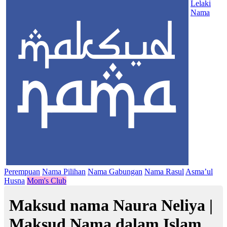
Lelaki
Nama
Perempuan
Nama Pilihan
Nama Gabungan
Nama Rasul
Asma’ul
Husna
Mom's Club
Maksud nama Naura Neliya |
Maksud Nama dalam Islam