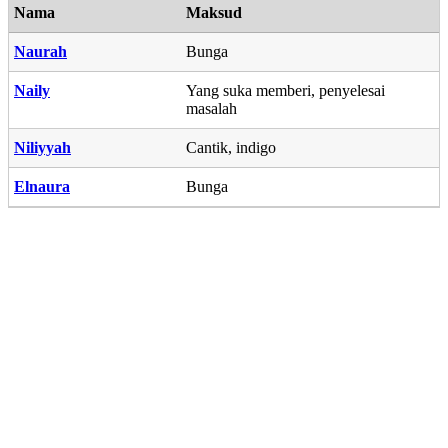
Nama
Maksud
Naurah
Bunga
Naily
Yang suka memberi, penyelesai
masalah
Niliyyah
Cantik, indigo
Elnaura
Bunga