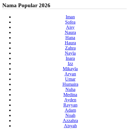
Nama Popular 2026
Iman
Sofea
Aisy
Naura
Hana
Haura
Zahra
Nayla
Inara
Izz
Mikayla
Aryan
Umar
Humaira
Nuha
Medina
Ayden
Rayyan
Adam
Noah
Azzahra
Aisyah