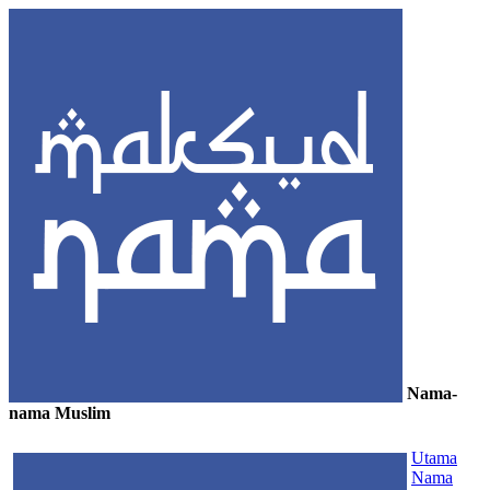
Nama-
nama Muslim
≡
Utama
Nama