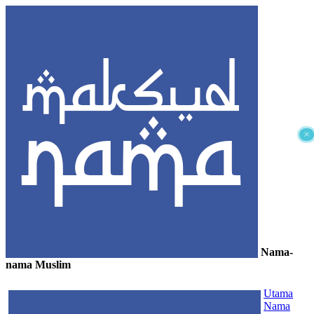
×
Nama-
nama Muslim
≡
Utama
Nama