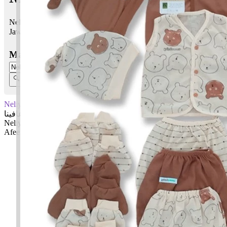
Neliya Afeena bermaksud Cantik; (Orang) yang memaafkan
Jawi:
نيليا عافينا
Masukkan Nama:
Neliya Afeena
نيليا عافينا
Neliya: Cantik
Afeena: (Orang) yang memaafkan
✚ Baju Baby Custom Nama 'Neliya Afeena'