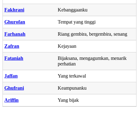
Fakhrani
Kebanggaanku
Ghurofan
Tempat yang tinggi
Farhanah
Riang gembira, bergembira, senang
Zafran
Kejayaan
Fataniah
Bijaksana, mengagumkan, menarik
perhatian
Jaffan
Yang terkawal
Ghufrani
Keampunanku
Ariffin
Yang bijak