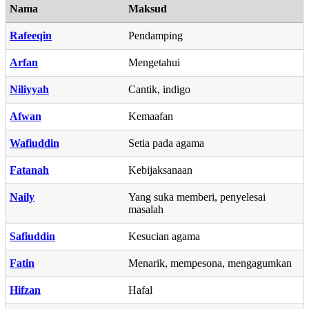
Nama
Maksud
Rafeeqin
Pendamping
Arfan
Mengetahui
Niliyyah
Cantik, indigo
Afwan
Kemaafan
Wafiuddin
Setia pada agama
Fatanah
Kebijaksanaan
Naily
Yang suka memberi, penyelesai
masalah
Safiuddin
Kesucian agama
Fatin
Menarik, mempesona, mengagumkan
Hifzan
Hafal