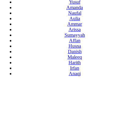
Yusuf
Amanda
Naufal
Aulia
Ammar
Arissa
Sumayyah
Affan
Husna
Danish
Maleeq
Harith
Irfan
Anaqi