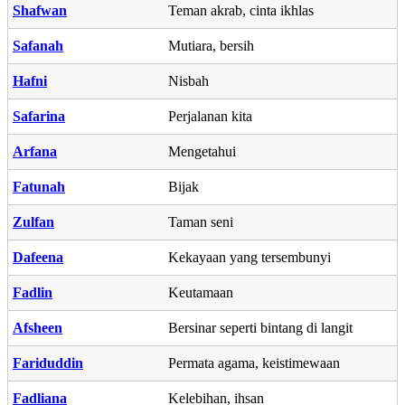
Shafwan
Teman akrab, cinta ikhlas
Safanah
Mutiara, bersih
Hafni
Nisbah
Safarina
Perjalanan kita
Arfana
Mengetahui
Fatunah
Bijak
Zulfan
Taman seni
Dafeena
Kekayaan yang tersembunyi
Fadlin
Keutamaan
Afsheen
Bersinar seperti bintang di langit
Fariduddin
Permata agama, keistimewaan
Fadliana
Kelebihan, ihsan