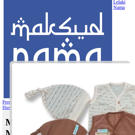
Lelaki
Nama
Perempuan
Nama Pilihan
Nama Gabungan
Nama Rasul
Asma’ul
Husna
Mom's Club
Maksud nama Neliya Afeena |
Maksud Nama dalam Islam