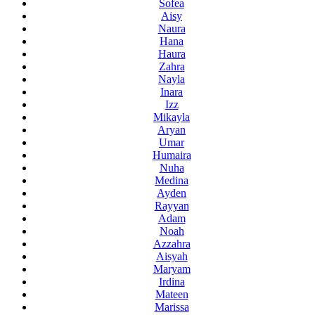
Sofea
Aisy
Naura
Hana
Haura
Zahra
Nayla
Inara
Izz
Mikayla
Aryan
Umar
Humaira
Nuha
Medina
Ayden
Rayyan
Adam
Noah
Azzahra
Aisyah
Maryam
Irdina
Mateen
Marissa