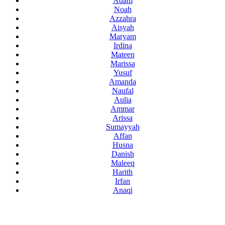
Adam
Noah
Azzahra
Aisyah
Maryam
Irdina
Mateen
Marissa
Yusuf
Amanda
Naufal
Aulia
Ammar
Arissa
Sumayyah
Affan
Husna
Danish
Maleeq
Harith
Irfan
Anaqi