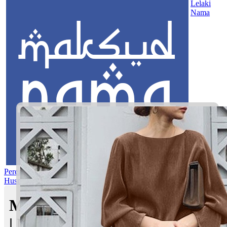
Lelaki
Nama
Perempuan
Nama Pilihan
Nama Gabungan
Nama Rasul
Asma’ul
Husna
Mom's Club
Maksud nama Niyaz Mursyid
| Maksud Nama dalam Islam