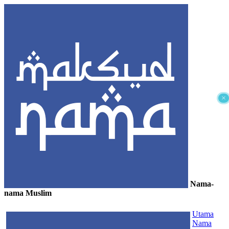
×
Nama-
nama Muslim
≡
Utama
Nama