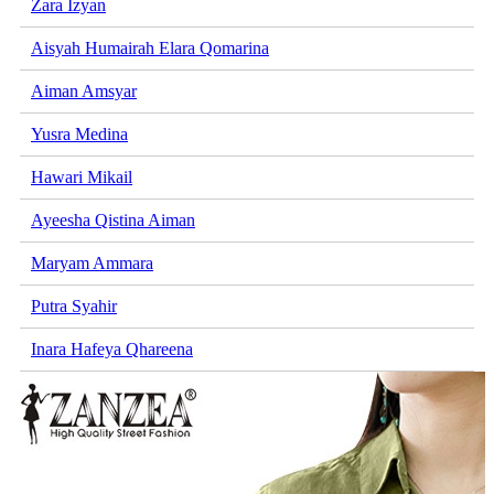
Zara Izyan
Aisyah Humairah Elara Qomarina
Aiman Amsyar
Yusra Medina
Hawari Mikail
Ayeesha Qistina Aiman
Maryam Ammara
Putra Syahir
Inara Hafeya Qhareena