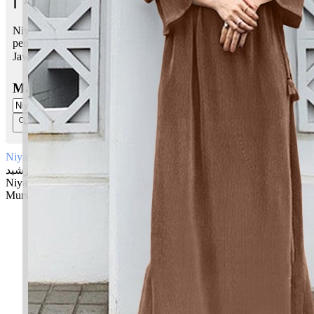
Niyaz Mursyid bermaksud Doa, harapan; Pembimbing, guru,
pemberi petunjuk
Jawi:
نياز مورشيد
Masukkan Nama:
Niyaz Mursyid
نياز مورشيد
Niyaz: Doa, harapan
Mursyid: Pembimbing, guru, pemberi petunjuk
✚ Baju Baby Custom Nama 'Niyaz Mursyid'