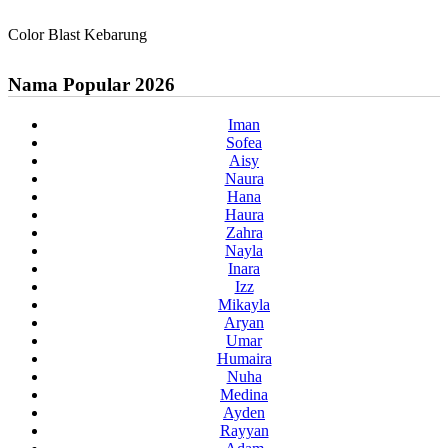
Color Blast Kebarung
Nama Popular 2026
Iman
Sofea
Aisy
Naura
Hana
Haura
Zahra
Nayla
Inara
Izz
Mikayla
Aryan
Umar
Humaira
Nuha
Medina
Ayden
Rayyan