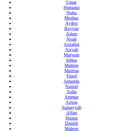
Umar
Humaira
Nuha
Medina
Ayden
Rayyan
Adam
Noah
Azzahra
Aisyah
Maryam
Irdina
Mateen
Marissa
Yusuf
Amanda
Naufal
Aulia
Ammar
Arissa
Sumayyah
Affan
Husna
Danish
Maleeq