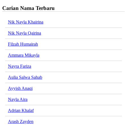
Carian Nama Terbaru
Nik Nayla Khairina
Nik Nayla Qairina
Filzah Humairah
Ammara Mikayla
Nayra Fariza
Aulia Salwa Sahab
Ayyish Anaqi
Nayla Aira
Adrian Khalaf
Arash Zayden