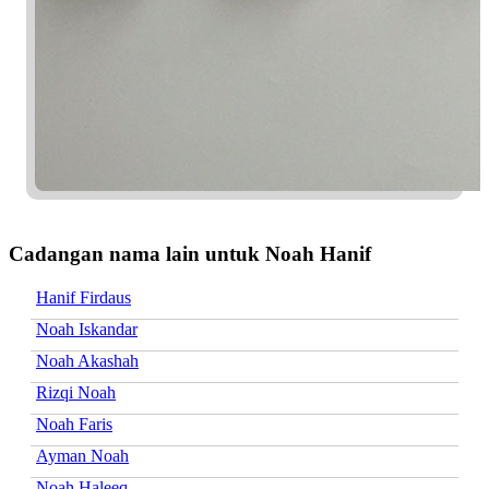
Cadangan nama lain untuk Noah Hanif
Hanif Firdaus
Noah Iskandar
Noah Akashah
Rizqi Noah
Noah Faris
Ayman Noah
Noah Haleeq