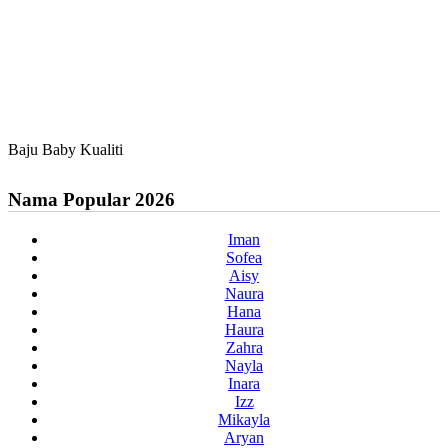
Baju Baby Kualiti
Nama Popular 2026
Iman
Sofea
Aisy
Naura
Hana
Haura
Zahra
Nayla
Inara
Izz
Mikayla
Aryan