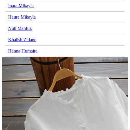
Inara Mikayla
Haura Mikayla
Nuh Mahfuz
Khalish Zidane
Hanna Humaira