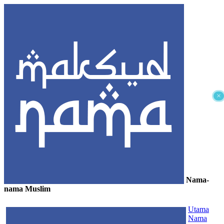
×
Nama-
nama Muslim
≡
Utama
Nama