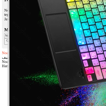
Noah Hanif bermaksud Nama nabi, selesa, mudah; Muslim yang
teguh, yang lurus, bersih, suci
Jawi:
نوح حنيف
Masukkan Nama:
Noah Hanif
نوح حنيف
Noah: Nama nabi, selesa, mudah
Hanif: Muslim yang teguh, yang lurus, bersih, suci
✚ Baju Baby Custom Nama 'Noah Hanif'