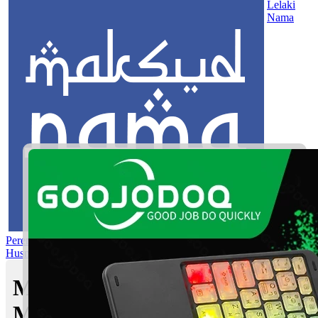
Lelaki
Nama
Perempuan
Nama Pilihan
Nama Gabungan
Nama Rasul
Asma’ul
Husna
Mom's Club
Maksud nama Noah Hanif |
Maksud Nama dalam Islam