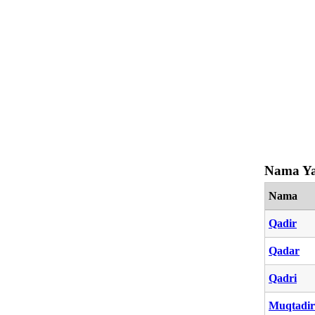
Nama Ya
Nama
Qadir
Qadar
Qadri
Muqtadir