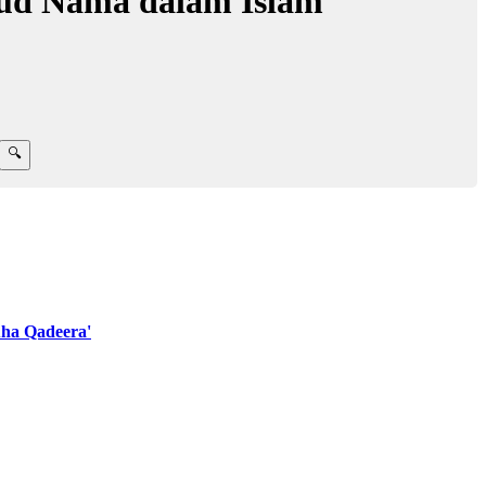
ud Nama dalam Islam
ha Qadeera'