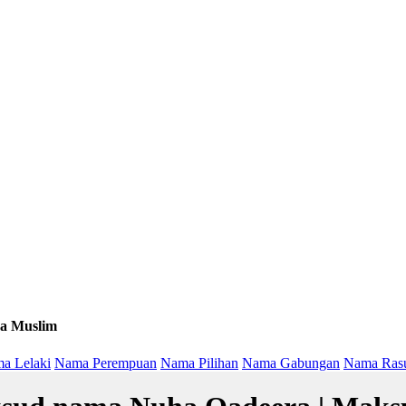
a Muslim
a Lelaki
Nama Perempuan
Nama Pilihan
Nama Gabungan
Nama Ras