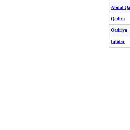
Abdul Qa
Qadira
Qadriya
Iqtidar