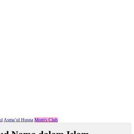
ul
Asma’ul Husna
Mom's Club