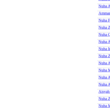
Nuha 
Ammar
Nuha F
Nuha Z
Nuha Q
Nuha A
Nuha I
Nuha Z
Nuha A
Nuha 
Nuha 
Nuha A
Aisyah
Nuha Z
Nuha M