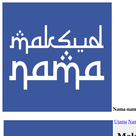
Nama-nam
≡
Utama
Nam