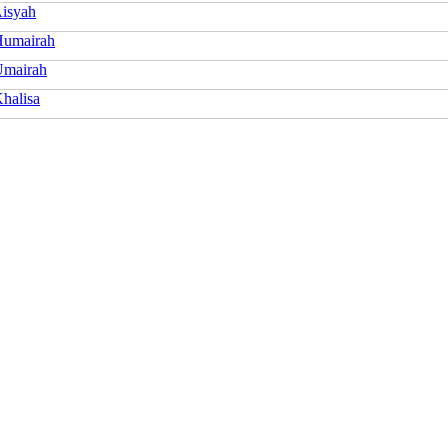
isyah
Humairah
mairah
halisa