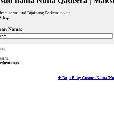
sud nama Nuha Qadeera | Maks
eera bermaksud Bijaksana; Berkemampuan
نوها ق
kan Nama:
era
ksana
Berkemampuan
✚ Baju Baby Custom Nama 'Nu