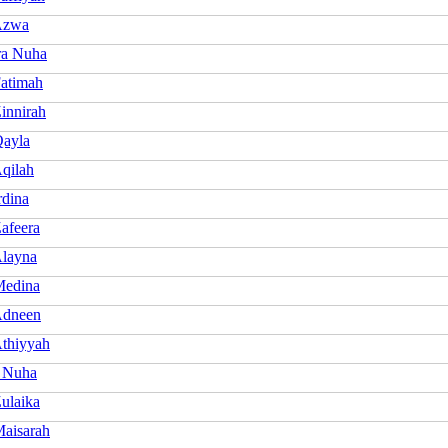
Azwa
a Nuha
atimah
innirah
ayla
qilah
rdina
afeera
layna
Medina
Adneen
thiyyah
 Nuha
ulaika
aisarah